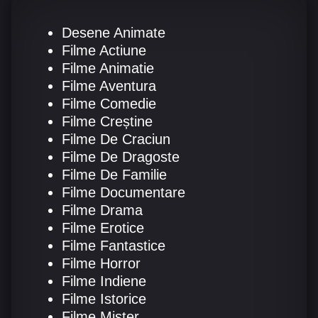
Filme Online 2014
Filme Online 2013
Desene Animate
Filme Online 2012
Filme Online 2011
Filme Actiune
Filme Animatie
Filme Online 2010
Filme Aventura
Filme Comedie
DMCA
Filme Creștine
Filme De Craciun
SERIALE ONLINE
Filme De Dragoste
TERMENI ȘI CONDIȚII
Filme De Familie
Filme Documentare
CONTACT
Filme Drama
Filme Erotice
Filme Fantastice
Filme Horror
Filme Indiene
Filme Istorice
Filme Mister