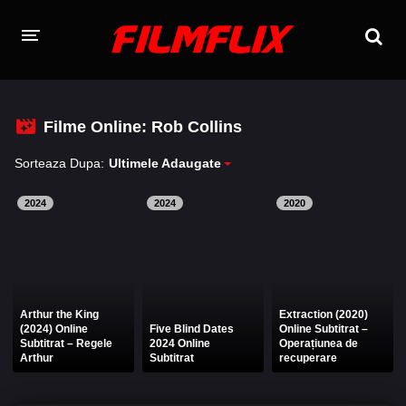
TOATE FILMELE
Filme Online: Rob Collins
CERE UN FILM
Sorteaza Dupa:
Ultimele Adaugate
FILME ONLINE 2026 - 2010
2024
2024
2020
Filme Online 2026
Filme Online 2025
Filme Online 2024
Filme Online 2023
Filme Online 2022
Filme Online 2021
Arthur the King
Extraction (2020)
Filme Online 2020
Filme Online 2018
(2024) Online
Five Blind Dates
Online Subtitrat –
Subtitrat – Regele
2024 Online
Operațiunea de
Arthur
Subtitrat
recuperare
Filme Online 2019
Filme Online 2017
Filme Online 2016
Filme Online 2015