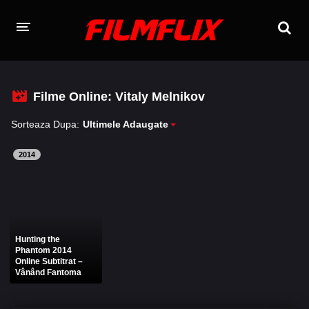
TOATE FILMELE
Filme Online: Vitaly Melnikov
CERE UN FILM
Sorteaza Dupa:
Ultimele Adaugate
FILME ONLINE 2026 - 2010
2014
Filme Online 2026
Filme Online 2025
Filme Online 2024
Filme Online 2023
Filme Online 2022
Filme Online 2021
Hunting the
Filme Online 2020
Filme Online 2018
Phantom 2014
Online Subtitrat –
Vânând Fantoma
Filme Online 2019
Filme Online 2017
Filme Online 2016
Filme Online 2015