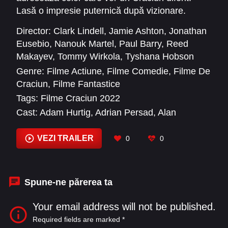
Lasă o impresie puternică după vizionare.
Director:
Clark Lindell
,
Jamie Ashton
,
Jonathan
Eusebio
,
Nanouk Martel
,
Paul Barry
,
Reed
Makayev
,
Tommy Wirkola
,
Tyshana Hobson
Genre:
Filme Actiune
,
Filme Comedie
,
Filme De
Craciun
,
Filme Fantastice
Tags:
Filme Craciun 2022
Cast:
Adam Hurtig
,
Adrian Persad
,
Alan
Castanga
,
Alex Hassell
,
Alexander Elliot
,
Alexis
Louder
,
Anders Strome
,
André Eriksen
,
Beverly
VEZI TRAILER
0
0
D'Angelo
,
BJ Verot
,
Brendan Fletcher
,
Brent
Poplawski
Spune-ne părerea ta
Your email address will not be published.
Required fields are marked
*