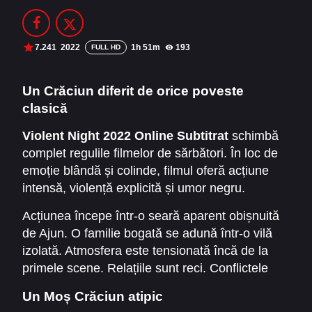
Filme Online 2014
Filme Online 2013
Filme Online 2012
Filme Online 2011
7.241
2022
1h 51m
193
FULL HD
Filme Online 2010
Un Crăciun diferit de orice poveste
clasică
DMCA
Violent Night 2022 Online Subtitrat
schimbă
SERIALE ONLINE
complet regulile filmelor de sărbători. În loc de
TERMENI ȘI CONDIȚII
emoție blândă și colinde, filmul oferă acțiune
intensă, violență explicită și umor negru.
CONTACT
Povestea transformă imaginea tradițională a lui
Acțiunea începe într-o seară aparent obișnuită
Moș Crăciun într-o forță brutală, dar
de Ajun. O familie bogată se adună într-o vilă
surprinzător de umană.
izolată. Atmosfera este tensionată încă de la
primele scene. Relațiile sunt reci. Conflictele
sunt nerezolvate.
Un Moș Crăciun atipic