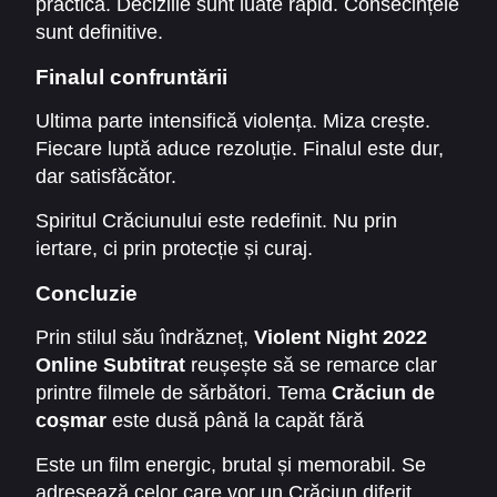
practică. Deciziile sunt luate rapid. Consecințele
sunt definitive.
Finalul confruntării
Ultima parte intensifică violența. Miza crește.
Fiecare luptă aduce rezoluție. Finalul este dur,
dar satisfăcător.
Spiritul Crăciunului este redefinit. Nu prin
iertare, ci prin protecție și curaj.
Concluzie
Prin stilul său îndrăzneț,
Violent Night 2022
Online Subtitrat
reușește să se remarce clar
printre filmele de sărbători. Tema
Crăciun de
coșmar
este dusă până la capăt fără
compromisuri.
Este un film energic, brutal și memorabil. Se
adresează celor care vor un Crăciun diferit.