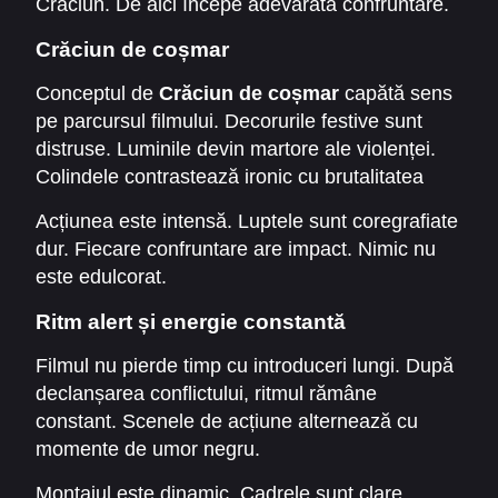
Crăciun. De aici începe adevărata confruntare.
Crăciun de coșmar
Conceptul de
Crăciun de coșmar
capătă sens
pe parcursul filmului. Decorurile festive sunt
distruse. Luminile devin martore ale violenței.
Colindele contrastează ironic cu brutalitatea
scenelor.
Acțiunea este intensă. Luptele sunt coregrafiate
dur. Fiecare confruntare are impact. Nimic nu
este edulcorat.
Ritm alert și energie constantă
Filmul nu pierde timp cu introduceri lungi. După
declanșarea conflictului, ritmul rămâne
constant. Scenele de acțiune alternează cu
momente de umor negru.
Montajul este dinamic. Cadrele sunt clare.