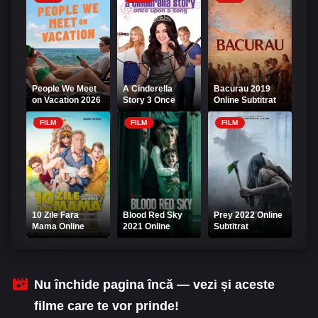
People We Meet
A Cinderella
Bacurau 2019
on Vacation 2026
Story 3 Once
Online Subtitrat
Online Subtitrat
Upon a Song
Online Subtitrat
FILM
FILM
FILM
10 Zile Fara
Blood Red Sky
Prey 2022 Online
Mama Online
2021 Online
Subtitrat
Subtitrat
Subtitrat - Un Cer
Rosu Ca Sangele
Nu închide pagina încă — vezi și aceste
filme care te vor prinde!