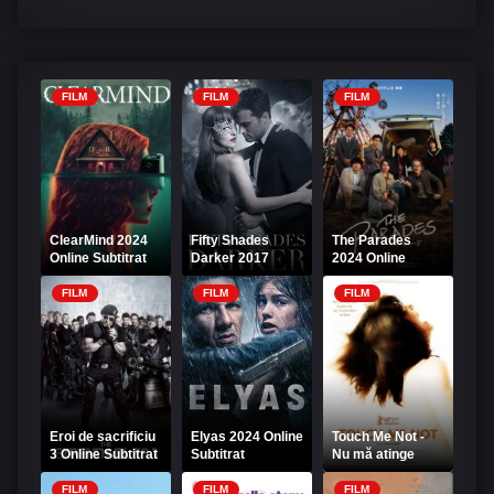
FILM
FILM
FILM
ClearMind 2024
Fifty Shades
The Parades
Online Subtitrat
Darker 2017
2024 Online
Online Subtitrat
Subtitrat
FILM
FILM
FILM
Eroi de sacrificiu
Elyas 2024 Online
Touch Me Not -
3 Online Subtitrat
Subtitrat
Nu mă atinge
Online Subtitrat |
Film Online HD
FILM
FILM
FILM