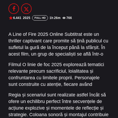
Filme Online 2014
Filme Online 2013
Filme Online 2012
Filme Online 2011
6.441
2025
1h 26m
766
FULL HD
Filme Online 2010
A Line of Fire 2025 Online Subtitrat este un
thriller captivant care promite să țină publicul cu
DMCA
sufletul la gură de la început până la sfârșit. În
SERIALE ONLINE
acest film, un grup de specialiști se află într-o
misiune extrem de periculoasă, confruntându-se
TERMENI ȘI CONDIȚII
Filmul O linie de foc 2025 explorează tematici
cu amenințări care le pun la încercare curajul,
relevante precum sacrificiul, loialitatea și
inteligența și prietenia. Povestea se desfășoară
CONTACT
confruntarea cu limitele proprii. Personajele
cu o intensitate de la care nu te poți desprinde,
sunt construite cu atenție, fiecare având
iar elementele de acțiune sunt completate de
motivații puternice și conflicte interioare care
momente de tensiune psihologică care adaugă
Regia și scenariul sunt realizate astfel încât să
contribuie la dinamica intensă a poveștii.
profunzime și realism experienței
ofere un echilibru perfect între secvențele de
Acțiunea se desfășoară pe fundalul unor locații
cinematografice.
acțiune explozive și momentele de reflecție și
atent alese, creând o atmosferă autentică care
strategie. Coloana sonoră și montajul contribuie
sporește suspansul și implicarea emoțională a