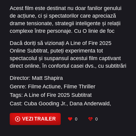
la crearea tensiunii, făcând ca fiecare secvență
spectatorului.
Acest film este destinat nu doar fanilor genului
să fie memorabilă. A Line of Fire 2025 Online
de acțiune, ci și spectatorilor care apreciază
Subtitrat este, de asemenea, un exemplu de
drame tensionate, strategii inteligente și relații
cinematografie modernă în care detaliile vizuale
complexe între personaje. Cu O linie de foc
și efectele speciale sunt folosite pentru a
2025, experiența cinematografică devine
amplifica impactul poveștii, fără a diminua
Dacă doriți să vizionați A Line of Fire 2025
completă, oferind nu doar divertisment, ci și o
realismul.
Online Subtitrat, puteți experimenta tot
explorare a curajului uman în fața pericolului.
spectacolul și suspansul acestui film captivant
direct online, în confortul casei dvs., cu subtitrări
clare și adaptate pentru o înțelegere perfectă a
Director:
Matt Shapira
fiecărui moment dramatic.
Genre:
Filme Actiune
,
Filme Thriller
Tags:
A Line of Fire 2025 Subtitrat
Cast:
Cuba Gooding Jr.
,
Dana Anderwald
,
David A.R. White
,
Eve Richards
,
Everson
White
,
Gabriel 'G-Rod' Rodriguez
,
Jason Patric
,
VEZI TRAILER
0
0
Katrina Bowden
,
Mehdi Merali
,
Ocean White
,
Samantha Lockwood
,
Scott Baio