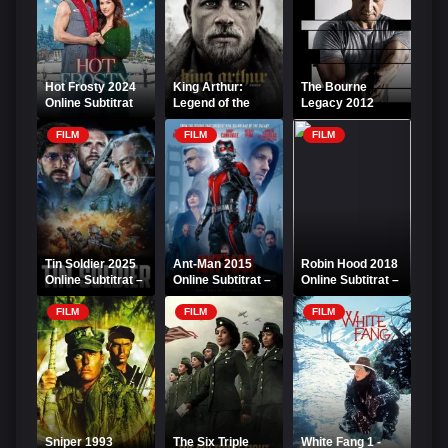
Hot Frosty 2024
King Arthur:
The Bourne
Online Subtitrat
Legend of the
Legacy 2012
Sword (2017)
Online Subtitrat
Online Subtitrat
FILM
FILM
FILM
Tin Soldier 2025
Ant-Man 2015
Robin Hood 2018
Online Subtitrat –
Online Subtitrat –
Online Subtitrat –
Povestea unui
Omul-Furnică
Aventură și
erou de oțel
acțiune
FILM
FILM
FILM
Sniper 1993
The Six Triple
White Fang 1 -