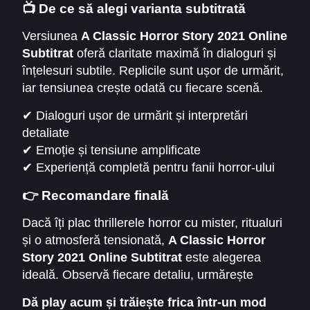
📺 De ce să alegi varianta subtitrată
Personajele învață să fie atente la detalii și să
se bazeze pe instinct pentru a descoperi
Versiunea
A Classic Horror Story 2021 Online
adevărul. Ritualurile și secretele ascunse
Subtitrat
oferă claritate maximă în dialoguri și
sporesc tensiunea și fac experiența vizionării
înțelesuri subtile. Replicile sunt ușor de urmărit,
captivantă și memorabilă.
iar tensiunea crește odată cu fiecare scenă.
Publicul poate înțelege complet relațiile dintre
✔ Dialoguri ușor de urmărit și interpretări
personaje și indicii care duc spre deznodământ.
detaliate
✔ Emoție și tensiune amplificate
✔ Experiență completă pentru fanii horror-ului
👉 Recomandare finală
Dacă îți plac thrillerele horror cu mister, ritualuri
și o atmosferă tensionată,
A Classic Horror
Story 2021 Online Subtitrat
este alegerea
ideală. Observă fiecare detaliu, urmărește
reacțiile personajelor și descoperă cum
O
Dă play acum și trăiește frica într-un mod
poveste de groază clasică
prinde viață în