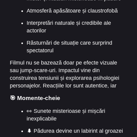
Atmosferă apăsătoare și claustrofobă
Interpretări naturale și credibile ale
actorilor
Răsturnări de situație care surprind
spectatorul
Filmul nu se bazează doar pe efecte vizuale
sau jump-scare-uri. Impactul vine din
construirea tensiunii și explorarea psihologiei
personajelor. Reacțiile lor sunt autentice, iar
publicul simte frica și nesiguranța fiecărei
🎯 Momente-cheie
scene. „
A Classic Horror Story 2021 Online
Subtitrat
” transformă un cadru aparent banal
👀 Sunete misterioase și mișcări
într-un mediu înfricoșător, unde fiecare detaliu
inexplicabile
contează.
🌲 Pădurea devine un labirint al groazei