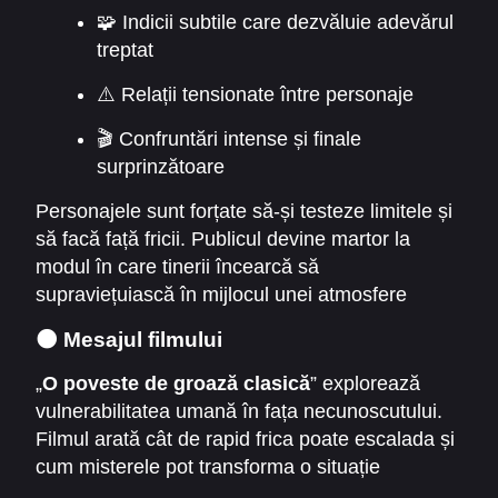
🧩 Indicii subtile care dezvăluie adevărul
treptat
⚠️ Relații tensionate între personaje
🎬 Confruntări intense și finale
surprinzătoare
Personajele sunt forțate să-și testeze limitele și
să facă față fricii. Publicul devine martor la
modul în care tinerii încearcă să
supraviețuiască în mijlocul unei atmosfere
tensionate și a unei tradiții obscure. Fiecare pas
🌑 Mesajul filmului
greșit poate avea consecințe dramatice.
„
O poveste de groază clasică
” explorează
vulnerabilitatea umană în fața necunoscutului.
Filmul arată cât de rapid frica poate escalada și
cum misterele pot transforma o situație
obișnuită într-o luptă pentru supraviețuire.