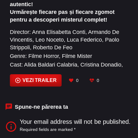
autentic!
fiecare scenă.
Urmărește fiecare pas și fiecare zgomot
pentru a descoperi misterul complet!
Director:
Anna Elisabetta Conti
,
Armando De
Vincentis
,
Leo Noceto
,
Luca Federico
,
Paolo
Strippoli
,
Roberto De Feo
Genre:
Filme Horror
,
Filme Mister
Cast:
Alida Baldari Calabria
,
Cristina Donadio
,
Francesca Cavallin
,
Francesco Russo
,
Giuseppe Russo
,
Justin Alexander Korovkin
,
VEZI TRAILER
0
0
Matilda Lutz
,
Mellanie Hubert
,
Peppino
Mazzotta
,
Will Merrick
,
Yuliia Sobol
Spune-ne părerea ta
Your email address will not be published.
Required fields are marked
*