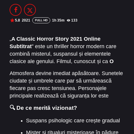
Filme Online 2014
Filme Online 2013
Filme Online 2012
Filme Online 2011
5.8
2021
1h 35m
133
FULL HD
Filme Online 2010
„
A Classic Horror Story 2021 Online
Subtitrat
” este un thriller horror modern care
DMCA
combină misterul, suspansul și elementele
SERIALE ONLINE
clasice ale genului. Filmul, cunoscut și ca
O
poveste de groază clasică
, urmărește un grup
TERMENI ȘI CONDIȚII
Atmosfera devine imediat apăsătoare. Sunetele
de tineri care pleacă într-o excursie aparent
ciudate și umbrele care par să urmărească
relaxantă. Drumul lor se transformă rapid într-un
CONTACT
fiecare pas cresc tensiunea. Personajele
coșmar atunci când se rătăcesc într-o pădure
principale realizează că siguranța lor este
izolată și descoperă un loc plin de ritualuri și
amenințată, iar fiecare decizie poate fi crucială.
secrete întunecate.
🔍 De ce merită vizionat?
Publicul este prins într-un joc psihologic și
vizual, unde misterul și frica se combină pentru
Suspans psihologic care crește gradual
a menține interesul până la final.
Mister și ritualuri misterioase în pădure