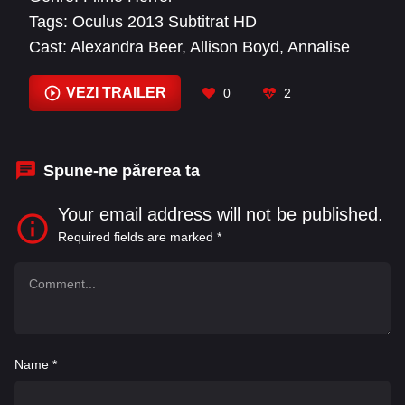
Tags:
Oculus 2013 Subtitrat HD
Cast:
Alexandra Beer
,
Allison Boyd
,
Annalise
Basso
,
Brenton Thwaites
,
Courtney Bell
,
Dave
Levine
,
Garrett Ryan
,
Ginger McNamara
,
VEZI TRAILER
0
2
James Lafferty
,
Jamie Flanagan
,
Justin Gordon
,
Karen Gillan
Spune-ne părerea ta
Your email address will not be published.
Required fields are marked
*
Name
*