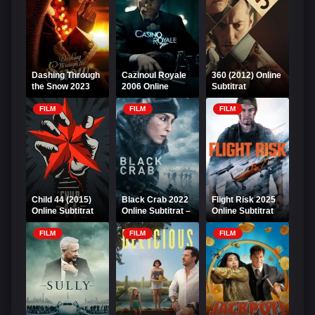
Dashing Through
Cazinoul Royale
360 (2012) Online
the Snow 2023
2006 Online
Subtitrat
Online Subtitrat
Subtitrat
FILM
FILM
FILM
Child 44 (2015)
Black Crab 2022
Flight Risk 2025
Online Subtitrat
Online Subtitrat –
Online Subtitrat
Crabul Negru
FILM
FILM
FILM