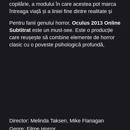
copilărie, a modului în care acestea pot marca
complex, care rămâne în mintea privitorului mult
întreaga viață și a liniei fine dintre realitate și
după vizionare.
nebunie. Este un thriller horror care se
Pentru fanii genului horror,
Oculus 2013 Online
adresează nu doar celor care caută senzații tari,
Subtitrat
este un must-see. Este o producție
ci și spectatorilor care apreciază profunzimea și
care reușește să combine elemente de horror
complexitatea narativă.
clasic cu o poveste psihologică profundă,
oferind o experiență cinematografică intensă și
memorabilă.
Director:
Melinda Taksen
,
Mike Flanagan
Genre:
Filme Horror