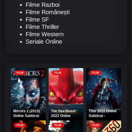
Filme Razboi
Filme Românești
Filme SF
Filme Thriller
Filme Western
Seriale Online
FILM
FILM
FILM
Mirrors 2 (2010)
The Sea Beast
Thor 2011 Online
Online Subtitrat
2022 Online
Subtitrat -
Subtitrat
FilmFlix
FILM
FILM
FILM