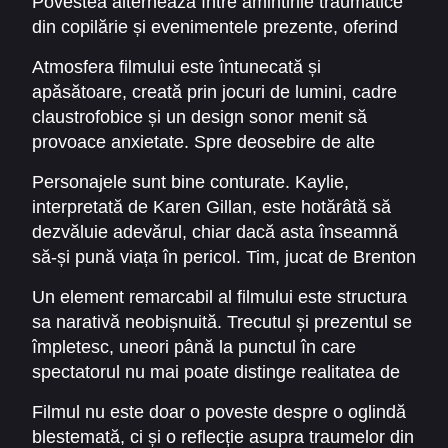
Povestea alternează între amintirile traumatice
faptul că obiectul are puteri supranaturale
din copilărie și evenimentele prezente, oferind
malefice. Tim, proaspăt ieșit dintr-o instituție
spectatorului o imagine completă asupra
psihiatrică, este mai sceptic, dar împreună
Atmosfera filmului este întunecată și
groazei pe care frații au trăit-o. Oglinda devine
pornesc într-o luptă înfricoșătoare pentru
apăsătoare, creată prin jocuri de lumini, cadre
un personaj în sine, un simbol al fricii și al
adevăr.
claustrofobice și un design sonor menit să
manipulării psihologice.
provoace anxietate. Spre deosebire de alte
filme horror care se bazează pe sperieturi
Personajele sunt bine conturate. Kaylie,
banale, aici accentul este pus pe suspansul
interpretată de Karen Gillan, este hotărâtă să
psihologic, pe nebunia care se instalează
dezvăluie adevărul, chiar dacă asta înseamnă
treptat și pe ideea că realitatea poate fi
să-și pună viața în pericol. Tim, jucat de Brenton
distorsionată de puterea răului.
Thwaites, este prins între scepticism și trauma
Un element remarcabil al filmului este structura
copilăriei, reprezentând vocea raționalității într-o
sa narativă neobișnuită. Trecutul și prezentul se
poveste dominată de supranatural.
împletesc, uneori până la punctul în care
spectatorul nu mai poate distinge realitatea de
halucinațiile provocate de oglindă. Această
Filmul nu este doar o poveste despre o oglindă
confuzie intenționată face ca
Oculus 2013
blestemată, ci și o reflecție asupra traumelor din
Online Subtitrat
să fie un horror psihologic