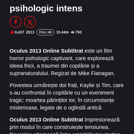
psihologic intens
Filme Online 2014
Filme Online 2013
Filme Online 2012
Filme Online 2011
Filme Online 2010
6.437
2013
1h 44m
750
FULL HD
DMCA
Oculus 2013 Online Subtitrat
este un film
horror psihologic captivant, care explorează
SERIALE ONLINE
ideea fricii, a traumei din copilărie și a
TERMENI ȘI CONDIȚII
supranaturalului. Regizat de Mike Flanagan,
filmul a atras rapid atenția publicului datorită
Povestea urmărește doi frați, Kaylie și Tim, care
CONTACT
atmosferei întunecate, a poveștii pline de
s-au confruntat în copilărie cu un eveniment
suspans și a modului original în care combină
tragic: moartea părinților lor, în circumstanțe
trecutul și prezentul într-o singură narațiune
misterioase, legate de o oglindă antică
intensă.
blestemată. După ani de zile, Kaylie este
Oculus 2013 Online Subtitrat
impresionează
convinsă că această oglindă este responsabilă
prin modul în care construiește tensiunea.
pentru tragedie și își propune să dovedească