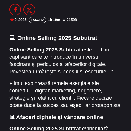
Filme Online 2014
Filme Online 2013
Filme Online 2012
Filme Online 2011
0
2025
1h 10m
21598
FULL HD
Filme Online 2010
💻 Online Selling 2025 Subtitrat
DMCA
Online Selling 2025 Subtitrat
este un film
captivant care te introduce în universul
SERIALE ONLINE
fascinant și periculos al afacerilor digitale.
TERMENI ȘI CONDIȚII
Povestea urmărește succesul și eșecurile unui
tânăr antreprenor care își construiește un
Filmul explorează temele esențiale ale
CONTACT
imperiu online. Într-o lume dominată de
comerțului digital: marketing, negociere,
tehnologie și competiție acerbă,
Online Selling
strategie și relația cu clienții. Fiecare decizie
2025 Subtitrat
devine mai mult decât o poveste
poate duce la succes sau eșec, iar protagonista
despre bani: este despre strategie, risc și
navighează printr-o serie de provocări care îi
vânzare online eficientă.
📊 Afaceri digitale și vânzare online
testează creativitatea și perseverența.
Online Selling 2025 Subtitrat
evidențiază