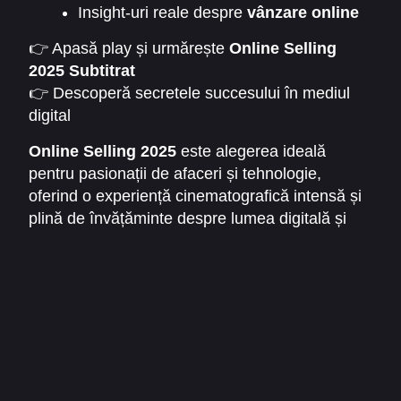
Insight-uri reale despre
vânzare online
👉 Apasă play și urmărește
Online Selling
2025 Subtitrat
👉 Descoperă secretele succesului în mediul
digital
👉 Învață strategii de
vânzare online
printr-o
Online Selling 2025
este alegerea ideală
poveste captivantă
pentru pasionații de afaceri și tehnologie,
oferind o experiență cinematografică intensă și
plină de învățăminte despre lumea digitală și
succesul în
vânzarea online
.