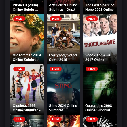
Pusher II (2004)
After 2019 Online
The Last Spark of
Online Subtitrat
Subtitrat – După
Hope 2023 Online
ce ne-am întâlnit
Subtitrat
HD
FILM
FILM
FILM
Midsommar 2019
Everybody Wants
Shock and Awe
Online Subtitrat –
Some 2016
2017 Online
Horror Solstițiul
Online Subtitrat
Subtitrat – Șoc și
de Vară
groază
FILM
FILM
FILM
Clueless 1995
Sting 2024 Online
Quarantine 2008
Online Subtitrat –
Subtitrat
Online Subtitrat
Liceenele din
Beverly Hills
FILM
FILM
FILM