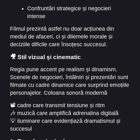
Confruntări strategice și negocieri
intense
Filmul prezintă astfel nu doar acțiunea din
mediul de afaceri, ci și dilemele morale și
deciziile dificile care însoțesc succesul.
🎥 Stil vizual și cinematic
Regia pune accent pe realism și dinamism.
Scenele de negocieri, întâlniri și prezentări sunt
filmate cu cadre dinamice care surprind emoțiile
personajelor. Coloana sonoră modernă
amplifică tensiunea și ritmul rapid al poveștii.
📽️ cadre care transmit tensiune și ritm
🎶 muzică care amplifică adrenalina digitală
💡 iluminare care evidențiază dramatismul și
succesul