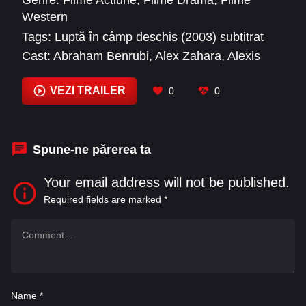
Genre:
Filme Actiune
,
Filme Drama
,
Filme
Western
Tags:
Luptă în câmp deschis (2003) subtitrat
Cast:
Abraham Benrubi
,
Alex Zahara
,
Alexis
Cerkiewicz
,
Annette Bening
,
Billy Morton
,
Chad
Camilleri
,
Cliff Saunders
,
Dean McDermott
,
VEZI TRAILER
0
0
Diego Diablo Del Mar
,
Diego Luna
,
Greg
Schlosser
,
Guy Bews
Spune-ne părerea ta
Your email address will not be published.
Required fields are marked
*
Name
*