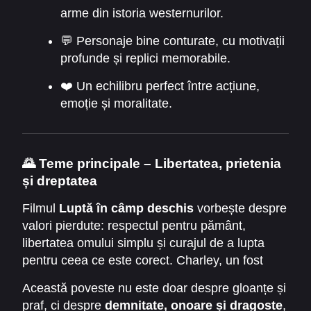
arme din istoria westernurilor.
💬 Personaje bine conturate, cu motivații
profunde și replici memorabile.
❤️ Un echilibru perfect între acțiune,
emoție și moralitate.
🌄
Teme principale – Libertatea, prietenia
și dreptatea
Filmul
Luptă în câmp deschis
vorbește despre
valori pierdute: respectul pentru pământ,
libertatea omului simplu și curajul de a lupta
pentru ceea ce este corect. Charley, un fost
soldat cu trecut întunecat, își regăsește
Această poveste nu este doar despre gloanțe și
umanitatea alături de Boss și de femeia care îi
praf, ci despre
demnitate, onoare și dragoste
,