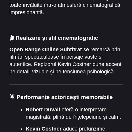
oferă speranță, interpretată de
Annette
toate învăluite într-o atmosferă cinematografică
Bening
.
impresionantă.
🎬
Realizare și stil cinematografic
Open Range Online Subtitrat
se remarcă prin
filmări spectaculoase în peisaje vaste și
autentice. Regizorul Kevin Costner pune accent
pe detalii vizuale și pe tensiunea psihologică
dinaintea confruntării finale.
Cinematografia lui J. Michael Muro redă perfect
atmosfera Vechiului Vest, unde lumina soarelui
🌟
Performanțe actoricești memorabile
și liniștea câmpiei ascund mereu pericolul.
Robert Duvall
oferă o interpretare
magistrală, plină de înțelepciune și calm.
Kevin Costner
aduce profunzime