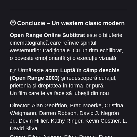
🤠
Concluzie – Un western clasic modern
Open Range Online Subtitrat
este o bijuterie
cinematografică care reînvie spiritul
westernurilor tradiționale. Cu un ritm echilibrat,
o poveste emoționantă și o execuție vizuală
superbă, filmul demonstrează că adevărata
👉 Urmărește acum
Luptă în câmp deschis
luptă nu se dă doar cu armele, ci și cu propriile
(Open Range 2003)
și redescoperă curajul,
principii.
prietenia și dreptatea în forma lor pură.
Un film care te va face să iubești din nou
westernul autentic! 🤠🎞️
Director:
Alan Geoffrion
,
Brad Moerke
,
Cristina
Weigmann
,
Darren Robson
,
David J. Negrón
Jr.
,
Devin Hillier
,
Kathy Ringer
,
Kevin Costner
,
L.
David Silva