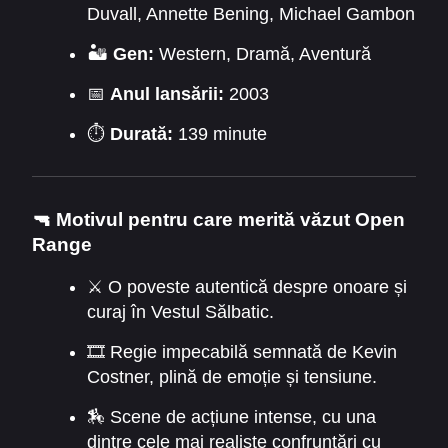
Duvall, Annette Bening, Michael Gambon
🏜️
Gen:
Western, Dramă, Aventură
📅
Anul lansării:
2003
⏱️
Durată:
139 minute
🔫
Motivul pentru care merită văzut Open
Range
⚔️ O poveste autentică despre onoare și
curaj în Vestul Sălbatic.
🎞️ Regie impecabilă semnată de Kevin
Costner, plină de emoție și tensiune.
🏇 Scene de acțiune intense, cu una
dintre cele mai realiste confruntări cu