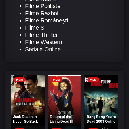
Filme Politiste
Filme Razboi
Filme Românești
Filme SF
Filme Thriller
Filme Western
Seriale Online
FILM
FILM
FILM
Jack Reacher:
Return of the
Bang Bang You're
Never Go Back
Living Dead III
Dead 2003 Online
2016 Online
1993 Online
Subtitrat