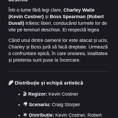
unde fiecare decizie putea însemna viață sau
moarte.
Într-o lume fără legi clare,
Charley Waite
(Kevin Costner)
și
Boss Spearman (Robert
Duvall)
trăiesc liberi, conducând turmele lor de
vite pe terenuri deschise. Ei respectă legea
naturii și libertatea pământului, dar liniștea lor
Când unul dintre oamenii lor este atacat și ucis,
este distrusă de un tiran local –
Denton Baxter
,
Charley și Boss jură să facă dreptate. Urmează
un fermier bogat care consideră pășunile
o confruntare epică, în care onoarea, loialitatea
domeniul său personal.
și prietenia sunt puse la încercare.
🌾
Distribuție și echipă artistică
🎬
Regizor:
Kevin Costner
🎥
Scenariu:
Craig Storper
🌟
Distribuție:
Kevin Costner, Robert