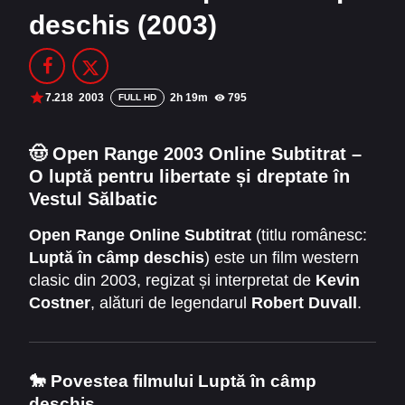
deschis (2003)
Filme Online 2014
Filme Online 2013
Filme Online 2012
Filme Online 2011
Filme Online 2010
7.218
2003
2h 19m
795
FULL HD
DMCA
🤠
Open Range 2003 Online Subtitrat –
O luptă pentru libertate și dreptate în
SERIALE ONLINE
Vestul Sălbatic
TERMENI ȘI CONDIȚII
Open Range Online Subtitrat
(titlu românesc:
Luptă în câmp deschis
) este un film western
CONTACT
clasic din 2003, regizat și interpretat de
Kevin
Costner
, alături de legendarul
Robert Duvall
.
Povestea are loc în Vestul Sălbatic, acolo unde
onoarea, prietenia și curajul sunt mai puternice
decât armele. Filmul readuce pe ecran
🐎
Povestea filmului Luptă în câmp
atmosfera autentică a Americii de altădată,
deschis