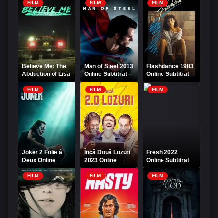
Subtitrat
Subtitrat
FILM
FILM
FILM
Believe Me: The
Man of Steel 2013
Flashdance 1983
Abduction of Lisa
Online Subtitrat –
Online Subtitrat
McVey Online
Eroul din Oțel
Subtitrat
FILM
FILM
FILM
Joker 2 Folie à
Încă Două Lozuri
Fresh 2022
Deux Online
2023 Online
Online Subtitrat
Subtitrat
HD
FILM
FILM
FILM