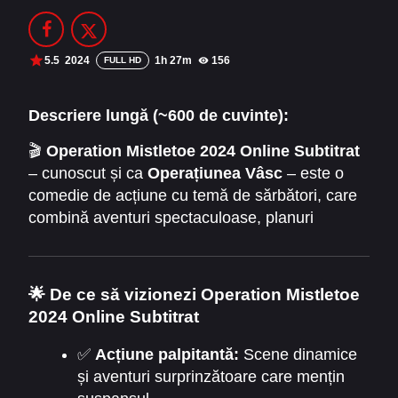
Filme Online 2014
Filme Online 2013
Filme Online 2012
Filme Online 2011
5.5
2024
1h 27m
156
FULL HD
Filme Online 2010
Descriere lungă (~600 de cuvinte):
DMCA
🎬
Operation Mistletoe 2024 Online Subtitrat
– cunoscut și ca
Operațiunea Vâsc
– este o
SERIALE ONLINE
comedie de acțiune cu temă de sărbători, care
TERMENI ȘI CONDIȚII
combină aventuri spectaculoase, planuri
neașteptate și momente pline de umor. Filmul
CONTACT
urmărește povestea unor personaje
neconvenționale care încearcă să ducă la bun
🌟 De ce să vizionezi Operation Mistletoe
sfârșit o misiune imposibilă, aducând
2024 Online Subtitrat
spectatorilor râsete și tensiune în același timp.
✅
Acțiune palpitantă:
Scene dinamice
și aventuri surprinzătoare care mențin