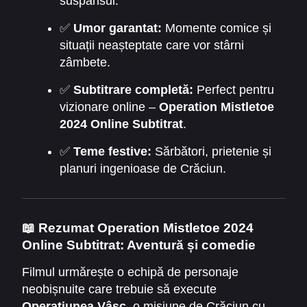
suspansul.
✅
Umor garantat:
Momente comice și
situații neașteptate care vor stârni
zâmbete.
✅
Subtitrare completă:
Perfect pentru
vizionare online –
Operation Mistletoe
2024 Online Subtitrat
.
✅
Teme festive:
Sărbători, prietenie și
planuri ingenioase de Crăciun.
📖 Rezumat Operation Mistletoe 2024
Online Subtitrat: Aventură și comedie
Filmul urmărește o echipă de personaje
neobișnuite care trebuie să execute
Operațiunea Vâsc
, o misiune de Crăciun cu