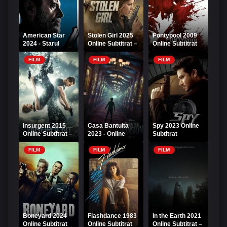
American Star
Stolen Girl 2025
Pontypool 2009
2024 - Starul
Online Subtitrat –
Online Subtitrat
American Online
Fata furată
Subtitrat
FILM
FILM
FILM
Insurgent 2015
Casa Bantuita
Spy 2023 Online
Online Subtitrat –
2023 - Online
Subtitrat
Aventură
Subtitrat
Distopică
FILM
FILM
FILM
Boneyard 2024
Flashdance 1983
In the Earth 2021
Online Subtitrat
Online Subtitrat
Online Subtitrat –