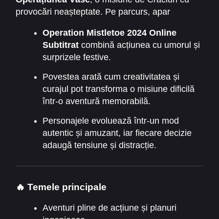
provocări neașteptate. Pe parcurs, apar
conflicte amuzante, obstacole neașteptate și
Operation Mistletoe 2024 Online
momente de camaraderie care fac povestea
Subtitrat
combină acțiunea cu umorul și
captivantă și distractivă.
surprizele festive.
Povestea arată cum creativitatea și
curajul pot transforma o misiune dificilă
într-o aventură memorabilă.
Personajele evoluează într-un mod
autentic și amuzant, iar fiecare decizie
adaugă tensiune și distracție.
🔥 Temele principale
Aventuri pline de acțiune și planuri