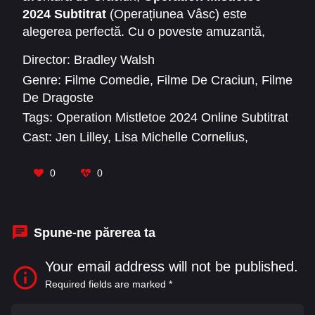
2024 Subtitrat
(Operațiunea Vâsc) este
alegerea perfectă. Cu o poveste amuzantă,
acțiune palpitantă și personaje memorabile,
Director:
Bradley Walsh
filmul oferă o experiență cinematografică
Genre:
Filme Comedie
,
Filme De Craciun
,
Filme
completă și festivă. Nu mai aștepta –
De Dragoste
vizionează acum
și descoperă surprizele și
Tags:
Operation Mistletoe 2024 Online Subtitrat
aventurile din
Operation Mistletoe 2024
Cast:
Jen Lilley
,
Lisa Michelle Cornelius
,
Subtitrat
!
Melanie Leishman
,
Nick Bateman
,
René
Escobar Jr.
,
Steve Belford
0
0
Spune-ne părerea ta
Your email address will not be published.
Required fields are marked
*