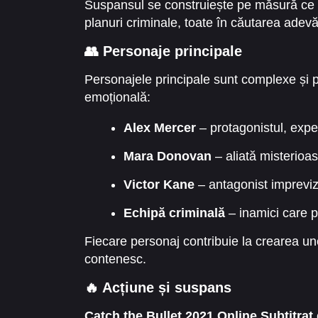
Suspansul se construiește pe măsură ce 
planuri criminale, toate în căutarea adevăru
👥 Personaje principale
Personajele principale sunt complexe și p
emoțională:
Alex Mercer
– protagonistul, expert 
Mara Donovan
– aliată misterioas
Victor Kane
– antagonist imprevizi
Echipă criminală
– inamici care pu
Fiecare personaj contribuie la crearea u
contenesc.
🔥 Acțiune și suspans
Catch the Bullet 2021 Online Subtitrat