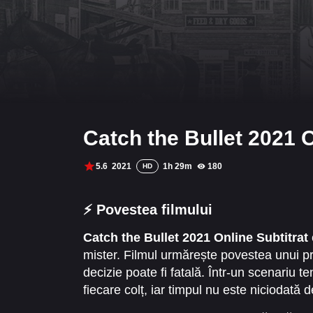
Catch the Bullet 2021 O
5.6
2021
1h 29m
180
HD
⚡ Povestea filmului
Catch the Bullet 2021 Online Subtitrat
mister. Filmul urmărește povestea unui pro
decizie poate fi fatală. Într-un scenariu t
fiecare colț, iar timpul nu este niciodată 