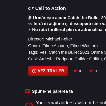
👉 Call to Action
🎬
Urmărește acum Catch the Bullet 202
👀
Intră în acțiune și descoperă cine v
⚡
Nu rata thrillerul plin de adrenalină,
Director:
Michael Feifer
Genre:
Filme Actiune
,
Filme Western
Tags:
Vezi Catch the Bullet 2021 Online S
Cast:
Ardeshir Radpour
,
Callder Griffith
,
Mason McNulty
,
Peter Facinelli
,
Peter Sh
VEZI TRAILER
0
0
Spune-ne părerea ta
Your email address will not be pu