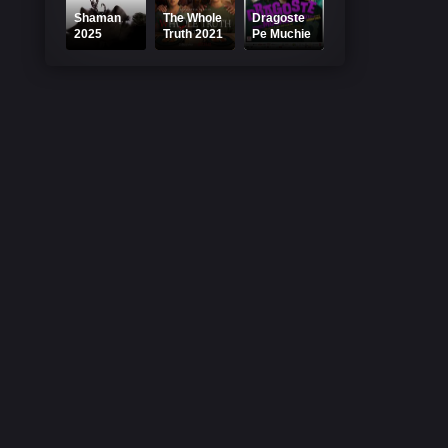
Shaman
The Whole
Dragoste
2025
Truth 2021
Pe Muchie
Online
Online
De Cutit
Subtitrat
Subtitrat –
Online
Întregul
Subtitrat
Adevăr