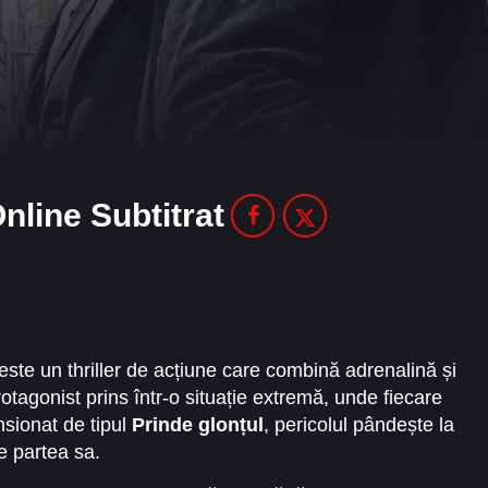
nline Subtitrat
este un thriller de acțiune care combină adrenalină și
tagonist prins într-o situație extremă, unde fiecare
ensionat de tipul
Prinde glonțul
, pericolul pândește la
de partea sa.