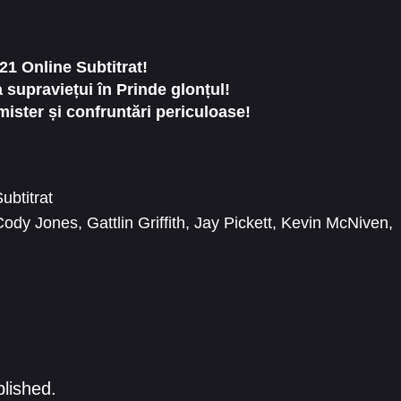
1 Online Subtitrat!
a supraviețui în Prinde glonțul!
 mister și confruntări periculoase!
ubtitrat
Cody Jones
,
Gattlin Griffith
,
Jay Pickett
,
Kevin McNiven
,
erayko
,
Rick Moffatt
,
Ryder Kozisek
,
Tom Skerritt
blished.