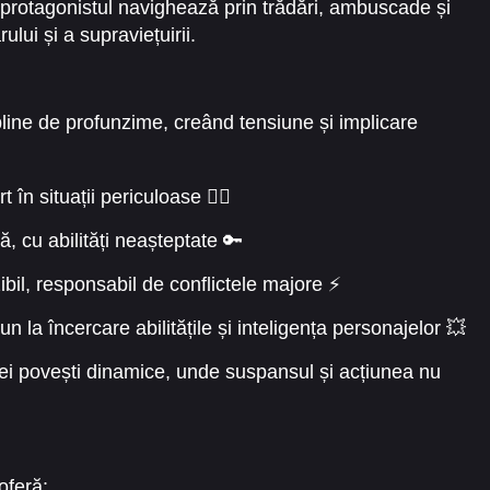
protagonistul navighează prin trădări, ambuscade și
lui și a supraviețuirii.
line de profunzime, creând tensiune și implicare
în situații periculoase 🕵️‍♂️
ă, cu abilități neașteptate 🔑
bil, responsabil de conflictele majore ⚡
n la încercare abilitățile și inteligența personajelor 💥
nei povești dinamice, unde suspansul și acțiunea nu
oferă: