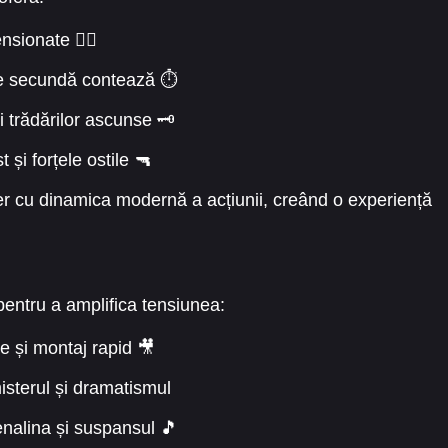
sionate 🏃‍♂️
e secundă contează ⏱️
 trădărilor ascunse 🗝️
 și forțele ostile 🔫
ler cu dinamica modernă a acțiunii, creând o experiență
pentru a amplifica tensiunea:
e și montaj rapid 🎥
isterul și dramatismul
enalina și suspansul 🎵