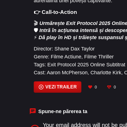
adrenalina unei povești captivante.
👉 Call-to-Action
🎬
Urmărește Exit Protocol 2025 Online
🛡️
Intră în acțiunea intensă și descoper
⚡
Dă play în HD și trăiește suspansul ș
Director:
Shane Dax Taylor
Genre:
Filme Actiune
,
Filme Thriller
Tags:
Exit Protocol 2025 Online Subtitra
Cast:
Aaron McPherson
,
Charlotte Kirk
,
C
Maya
,
Michael Jai White
,
Scott Martin
,
St
VEZI TRAILER
0
0
Spune-ne părerea ta
Your email address will not be pu