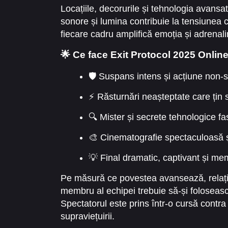
Locațiile, decorurile și tehnologia avansa
sonore și lumina contribuie la tensiunea 
fiecare cadru amplifică emoția și adrenalin
🌟 Ce face Exit Protocol 2025 Online
🛡️ Suspans intens și acțiune non-
⚡ Răsturnări neașteptate care țin 
🔍 Mister și secrete tehnologice f
🎨 Cinematografie spectaculoasă ș
💡 Final dramatic, captivant și me
Pe măsură ce povestea avansează, relațiil
membru al echipei trebuie să-și folosească
Spectatorul este prins într-o cursă cont
supraviețuirii.