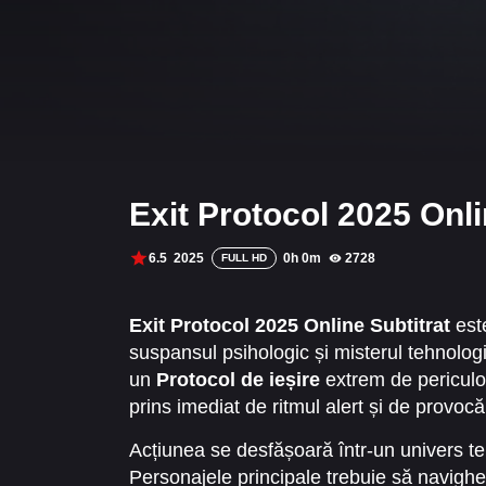
Exit Protocol 2025 Onli
6.5
2025
0h 0m
2728
FULL HD
Exit Protocol 2025 Online Subtitrat
este
suspansul psihologic și misterul tehnologi
un
Protocol de ieșire
extrem de periculos
prins imediat de ritmul alert și de provocăr
gură.
Acțiunea se desfășoară într-un univers ten
Personajele principale trebuie să navighez