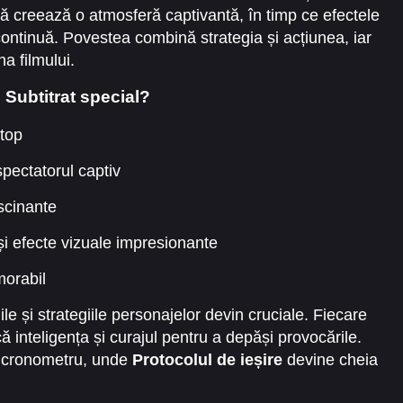
tă creează o atmosferă captivantă, în timp ce efectele
continuă. Povestea combină strategia și acțiunea, iar
a filmului.
 Subtitrat special?
stop
spectatorul captiv
ascinante
i efecte vizuale impresionante
morabil
e și strategiile personajelor devin cruciale. Fiecare
 inteligența și curajul pentru a depăși provocările.
ra cronometru, unde
Protocolul de ieșire
devine cheia