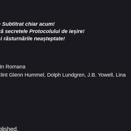
 Subtitrat chiar acum!
ă secretele Protocolului de ieșire!
i răsturnările neașteptate!
t In Romana
lint Glenn Hummel
,
Dolph Lundgren
,
J.B. Yowell
,
Lina
ephanie Beran
blished.