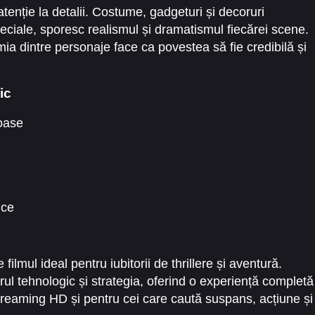
atenție la detalii. Costume, gadgeturi și decoruri
peciale, sporesc realismul și dramatismul fiecărei scene.
mia dintre personaje face ca povestea să fie credibilă și
ic
loase
ice
 filmul ideal pentru iubitorii de thrillere și aventură.
l tehnologic și strategia, oferind o experiență completă
streaming HD și pentru cei care caută suspans, acțiune și