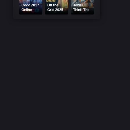
Coco 2017
Off the
Jewel
Online
Grid 2025
Thief: The
Subtitrat
Online
Heist
HD
Subtitrat
Begins
2025
Online
Subtitrat