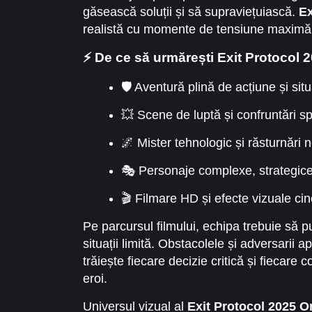
găsească soluții și să supraviețuiască.
Ex
realistă cu momente de tensiune maximă, f
⚡ De ce să urmărești Exit Protocol 2
🛡️ Aventură plină de acțiune și sit
💥 Scene de luptă și confruntări 
🌌 Mister tehnologic și răsturnări 
🎭 Personaje complexe, strategic
🎬 Filmare HD și efecte vizuale ci
Pe parcursul filmului, echipa trebuie să 
situații limită. Obstacolele și adversarii a
trăiește fiecare decizie critică și fiecare 
eroi.
Universul vizual al
Exit Protocol 2025 On