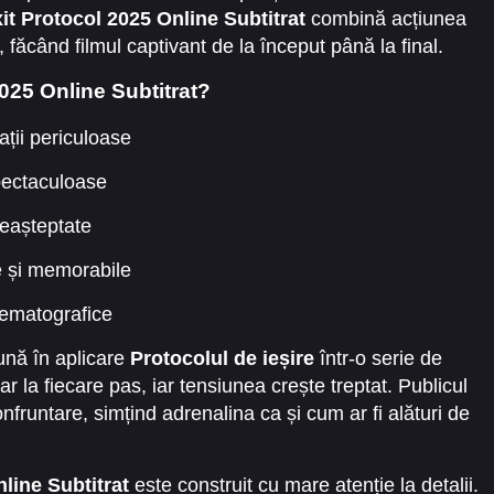
it Protocol 2025 Online Subtitrat
combină acțiunea
ăcând filmul captivant de la început până la final.
025 Online Subtitrat?
uații periculoase
spectaculoase
neașteptate
e și memorabile
nematografice
pună în aplicare
Protocolul de ieșire
într-o serie de
par la fiecare pas, iar tensiunea crește treptat. Publicul
confruntare, simțind adrenalina ca și cum ar fi alături de
line Subtitrat
este construit cu mare atenție la detalii.