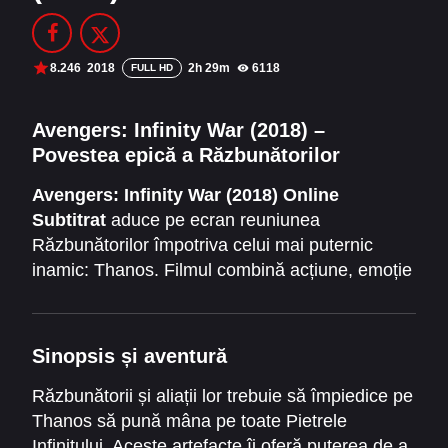
Filme Online 2014
Filme Online 2013
Filme Online 2012
Filme Online 2011
8.246
2018
2h 29m
6118
FULL HD
Filme Online 2010
Avengers: Infinity War (2018) –
Povestea epică a Răzbunătorilor
DMCA
Avengers: Infinity War (2018) Online
SERIALE ONLINE
Subtitrat
aduce pe ecran reuniunea
TERMENI ȘI CONDIȚII
Răzbunătorilor împotriva celui mai puternic
inamic: Thanos. Filmul combină acțiune, emoție
CONTACT
și efecte vizuale spectaculoase, oferind fanilor
Marvel o experiență cinematografică
memorabilă.
Sinopsis și aventură
Răzbunătorii și aliații lor trebuie să împiedice pe
Thanos să pună mâna pe toate Pietrele
Infinitului. Aceste artefacte îi oferă puterea de a