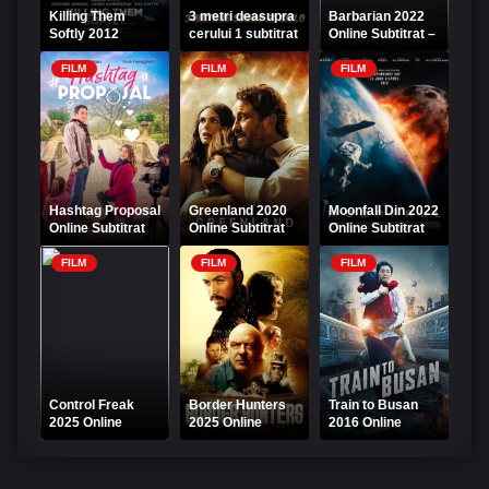
Killing Them
3 metri deasupra
Barbarian 2022
Softly 2012
cerului 1 subtitrat
Online Subtitrat –
Online Subtitrat –
in romana
Barbarul
Ucide-i cu
FILM
FILM
FILM
tandrețe
Hashtag Proposal
Greenland 2020
Moonfall Din 2022
Online Subtitrat
Online Subtitrat
Online Subtitrat
FILM
FILM
FILM
Control Freak
Border Hunters
Train to Busan
2025 Online
2025 Online
2016 Online
Subtitrat
Subtitrat
Subtitrat