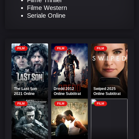
Filme Thriller
Filme Western
Seriale Online
FILM
FILM
FILM
The Last Son
Dredd 2012
Swiped 2025
2021 Online
Online Subtitrat
Online Subtitrat
Subtitrat
FILM
FILM
FILM