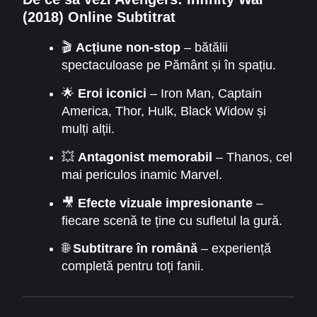
(2018) Online Subtitrat
🎬
Acțiune non-stop
– bătălii
spectaculoase pe Pământ și în spațiu.
🌟
Eroi iconici
– Iron Man, Captain
America, Thor, Hulk, Black Widow și
mulți alții.
💥
Antagonist memorabil
– Thanos, cel
mai periculos inamic Marvel.
🎥
Efecte vizuale impresionante
–
fiecare scenă te ține cu sufletul la gură.
🌐
Subtitrare în română
– experiență
completă pentru toți fanii.