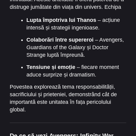
distruge jumătate din viața din univers. Echipa
se confruntă cu decizii dificile și sacrificii
Lupta împotriva lui Thanos
– acțiune
neașteptate.
intensă și strategii ingenioase.
Colaborări între supereroi
– Avengers,
Guardians of the Galaxy și Doctor
Strange luptă împreună.
Tensiune și emoție
– fiecare moment
aduce surprize și dramatism.
Povestea explorează tema responsabilității,
sacrificiului și prieteniei, demonstrând cât de
importantă este unitatea în fața pericolului
global.
De ce să vezi Avengers: Infinity War