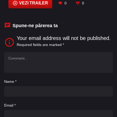
Cumberbatch
,
Benedict Wong
,
Benicio del Toro
,
VEZI TRAILER
0
0
Blair Jasin
,
Bobby James
,
Bradley Cooper
,
Carrie Coon
,
Chadwick Boseman
Spune-ne părerea ta
Your email address will not be published.
Required fields are marked
*
Name
*
Email
*