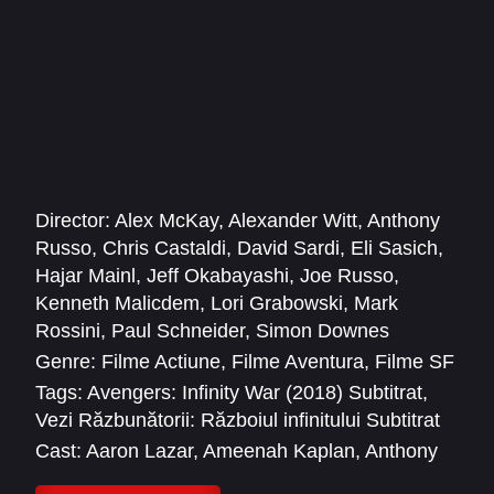
Director:
Alex McKay
,
Alexander Witt
,
Anthony
Russo
,
Chris Castaldi
,
David Sardi
,
Eli Sasich
,
Hajar Mainl
,
Jeff Okabayashi
,
Joe Russo
,
Kenneth Malicdem
,
Lori Grabowski
,
Mark
Rossini
,
Paul Schneider
,
Simon Downes
Genre:
Filme Actiune
,
Filme Aventura
,
Filme SF
Tags:
Avengers: Infinity War (2018) Subtitrat
,
Vezi Răzbunătorii: Războiul infinitului Subtitrat
Cast:
Aaron Lazar
,
Ameenah Kaplan
,
Anthony
Mackie
,
Ariana Greenblatt
,
Benedict