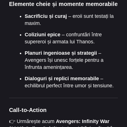
Elemente cheie și momente memorabile
Sacrificiu și curaj
– eroii sunt testați la
maxim.
Coliziuni epice
– confruntări între
supereroi și armata lui Thanos.
Planuri ingenioase și strategii
–
Avengers își unesc forțele pentru a
înfrunta amenințarea.
Dialoguri și replici memorabile
–
echilibrul perfect între umor și tensiune.
Call-to-Action
👉 Urmărește acum
Avengers: Infinity War