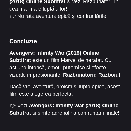
(2018) Online Subtitrat
și vezi Răzbunătorii în
cea mai mare luptă a lor!
👉 Nu rata aventura epică și confruntările
devastatoare cu Thanos.
👉 Dă play și fii martor la Războiul Infinitului al
supereroilor Marvel!
Concluzie
Avengers: Infinity War (2018) Online
Subtitrat
este un film Marvel de neratat. Cu
acțiune intensă, emoții puternice și efecte
vizuale impresionante,
Răzbunătorii: Războiul
infinitului
oferă o experiență cinematografică
Dacă vrei aventură, eroism și lupte epice, acest
completă. Filmul arată că adevărata putere a
film este alegerea perfectă.
Răzbunătorilor stă în unitate și curaj, iar fiecare
decizie poate schimba soarta universului.
👉 Vezi
Avengers: Infinity War (2018) Online
Subtitrat
și simte adrenalina confruntării finale!