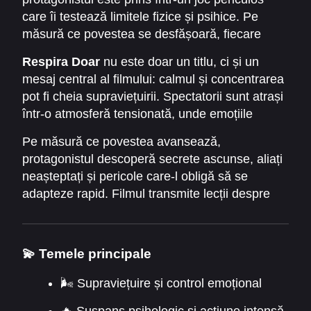
care îi testează limitele fizice și psihice. Pe
măsură ce povestea se desfășoară, fiecare
alegere devine o chestiune de viață și moarte.
Respira Doar
nu este doar un titlu, ci și un
Filmul explorează teme precum supraviețuirea,
mesaj central al filmului: calmul și concentrarea
vinovăția, responsabilitatea și reziliența în fața
pot fi cheia supraviețuirii. Spectatorii sunt atrași
adversităților.
într-o atmosferă tensionată, unde emoțiile
personajelor și acțiunea rapidă se împletesc
Pe măsură ce povestea avansează,
armonios.
protagonistul descoperă secrete ascunse, aliați
neașteptați și pericole care-l obligă să se
adapteze rapid. Filmul transmite lecții despre
curaj, perseverență și importanța momentului
prezent.
💫 Temele principale
🌬️ Supraviețuire și control emoțional