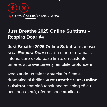
Filme Online 2014
Filme Online 2013
Filme Online 2012
Filme Online 2011
0
2025
1h 36m
954
FULL HD
Filme Online 2010
Just Breathe 2025 Online Subtitrat –
Respira Doar 🌬️
DMCA
Just Breathe 2025 Online Subtitrat
(cunoscut
SERIALE ONLINE
și ca
Respira Doar
) este un thriller dramatic
TERMENI ȘI CONDIȚII
intens, care explorează limitele rezistenței
umane, supraviețuirea și emoțiile profunde în
CONTACT
situații extreme. Filmul urmărește povestea unui
Regizat de un talent apreciat în filmele
protagonist prins într-un joc periculos de
dramatice și thriller,
Just Breathe 2025 Online
supraviețuire, unde fiecare decizie poate fi
Subtitrat
combină tensiunea psihologică cu
crucială.
acțiunea alertă, oferind spectatorilor o
experiență cinematografică captivantă și
memorabilă.