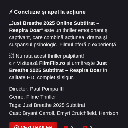
cinematografică intensă.
⚡ Concluzie și apel la acțiune
„
Just Breathe 2025 Online Subtitrat –
Respira Doar
” este un thriller emoționant și
captivant, care combină acțiunea, drama și
suspansul psihologic. Filmul oferă o experiență
memorabilă și intensă, perfectă pentru iubitorii
💥 Nu rata acest thriller palpitant!
genului.
👉 Vizitează
FilmFlix.ro
și urmărește
Just
Breathe 2025 Subtitrat – Respira Doar
în
calitate HD, complet și sigur.
Director:
Paul Pompa III
Genre:
Filme Thriller
Tags:
Just Breathe 2025 Subtitrat
Cast:
Bryant Carroll
,
Emyri Crutchfield
,
Harrison
Stone
,
Kate McGarrigle
,
Kyle Gallner
,
Max
Jablow
,
Phuong Kubacki
,
Robert Oppel
,
Sarah
VEZI TRAILER
0
0