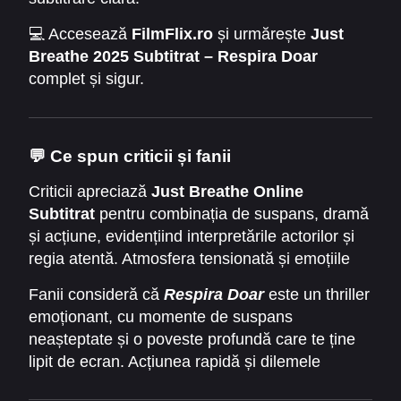
👉 Perfect pentru seri tensionate sau momente
💻 Accesează
FilmFlix.ro
și urmărește
Just
captivante cu prietenii.
Breathe 2025 Subtitrat – Respira Doar
complet și sigur.
💬 Ce spun criticii și fanii
Criticii apreciază
Just Breathe Online
Subtitrat
pentru combinația de suspans, dramă
și acțiune, evidențiind interpretările actorilor și
regia atentă. Atmosfera tensionată și emoțiile
reale ale personajelor fac filmul memorabil și
Fanii consideră că
Respira Doar
este un thriller
captivant.
emoționant, cu momente de suspans
neașteptate și o poveste profundă care te ține
lipit de ecran. Acțiunea rapidă și dilemele
morale fac filmul ideal pentru o experiență