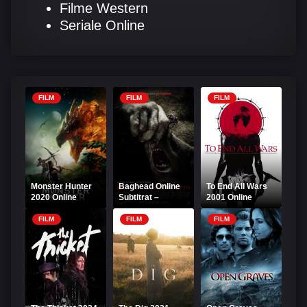
Filme Western
Seriale Online
FILM
FILM
FILM
Monster Hunter
Baghead Online
To End All Wars
2020 Online
Subtitrat –
2001 Online
Subtitrat
Baghead:
Subtitrat
Mesagerul morții
FILM
FILM
FILM