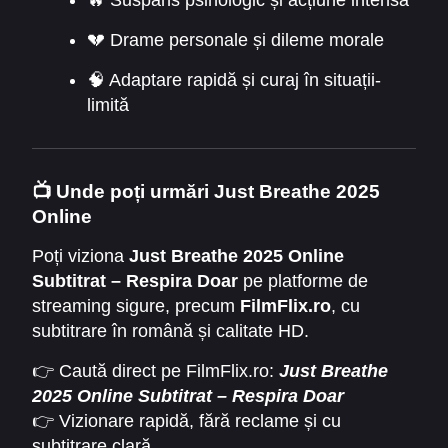
🔥 Suspans psihologic și acțiune intensă
💔 Drame personale și dileme morale
🧠 Adaptare rapidă și curaj în situații-
limită
📺 Unde poți urmări Just Breathe 2025
Online
Poți viziona
Just Breathe 2025 Online
Subtitrat – Respira Doar
pe platforme de
streaming sigure, precum
FilmFlix.ro
, cu
subtitrare în română și calitate HD.
👉 Caută direct pe FilmFlix.ro:
Just Breathe
2025 Online Subtitrat – Respira Doar
👉 Vizionare rapidă, fără reclame și cu
subtitrare clară.