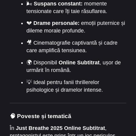
🌬️
Suspans constant:
momente
tensionate care îți taie răsuflarea.
💔
Drame personale:
emoții puternice și
dileme morale profunde.
🎥 Cinematografie captivantă și cadre
care amplifică tensiunea.
🌍 Disponibil
Online Subtitrat
, ușor de
urmărit în română.
💡 Ideal pentru fanii thrillerelor
psihologice și dramelor intense.
🧠 Poveste și tematică
În
Just Breathe 2025 Online Subtitrat
,
protagonistul este prins într-un joc periculos