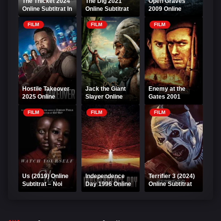
The Thicket 2024
The Dig 2021
Open Graves
Online Subtitrat In
Online Subtitrat
2009 Online
Romana
Subtitrat –
Morminte
FILM
FILM
FILM
Deschise
Hostile Takeover
Jack the Giant
Enemy at the
2025 Online
Slayer Online
Gates 2001
Subtitrat
Subtitrat
Online Subtitrat
FILM
FILM
FILM
Us (2019) Online
Independence
Terrifier 3 (2024)
Subtitrat – Noi
Day 1996 Online
Online Subtitrat
Subtitrat