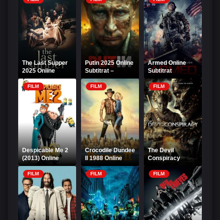
The Last Supper
Putin 2025 Online
Armed Online
2025 Online
Subtitrat –
Subtitrat
Subtitrat
Acțiune și
Suspans HD
FILM
FILM
FILM
Despicable Me 2
Crocodile Dundee
The Devil
(2013) Online
II 1988 Online
Conspiracy
Subtitrat – Sunt
Subtitrat
Online Subtitrat
un mic ticălos 2
FILM
FILM
FILM