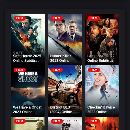
FILM
FILM
FILM
Safe House 2025
Hunter Killer
Last Looks 2022
Online Subtitrat
2018 Online
Online Subtitrat
Subtitrat
FILM
FILM
FILM
We Have a Ghost
District B13
Checkin' It Twice
2023 Online
(2004) Online
2023 Online
Subtitrat – Avem
Subtitrat
Subtitrat
o fantomă
FILM
FILM
FILM