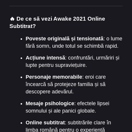
captivantă, perfectă pentru iubitorii de SF și
thriller.
🔥 De ce să vezi Awake 2021 Online
Subtitrat?
Poveste originală și tensionată
: o lume
fără somn, unde totul se schimbă rapid.
Acțiune intensă
: confruntări, urmăriri și
lupte pentru supraviețuire.
Personaje memorabile
: eroi care
încearcă să protejeze familia și să
descopere adevărul.
Mesaje psihologice
: efectele lipsei
somnului și ale panici globale.
Online subtitrat
: subtitrările clare în
limba română pentru o experiență