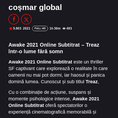
coșmar global
Filme Online 2014
Filme Online 2013
Filme Online 2012
Filme Online 2011
Filme Online 2010
5.903
2021
1h 36m
493
FULL HD
DMCA
Awake 2021 Online Subtitrat – Treaz
într-o lume fără somn
SERIALE ONLINE
Awake 2021 Online Subtitrat
este un thriller
TERMENI ȘI CONDIȚII
SF captivant care explorează o realitate în care
oamenii nu mai pot dormi, iar haosul și panica
CONTACT
domină lumea. Cunoscut și sub titlul
Treaz
,
filmul urmărește lupta personajelor de a
Cu o combinație de acțiune, suspans și
supraviețui într-un univers tensionat, unde lipsa
momente psihologice intense,
Awake 2021
somnului declanșează crize, conflicte și
Online Subtitrat
oferă spectatorilor o
confruntări dramatice.
experiență cinematografică memorabilă și