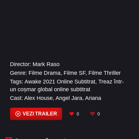
Director:
Mark Raso
Genre:
Filme Drama
,
Filme SF
,
Filme Thriller
Tags:
Awake 2021 Online Subtitrat
,
Treaz într-
un coșmar global online subtitrat
Cast:
Alex House
,
Angel Jara
,
Ariana
Greenblatt
,
Barry Pepper
,
Bill Lake
,
Brigitte
Robinson
,
Chai Valladares
,
Dan Beirne
,
Edsson
VEZI TRAILER
0
0
Morales
,
Elias Edraki
,
Finn Jones
,
Frances
Fisher