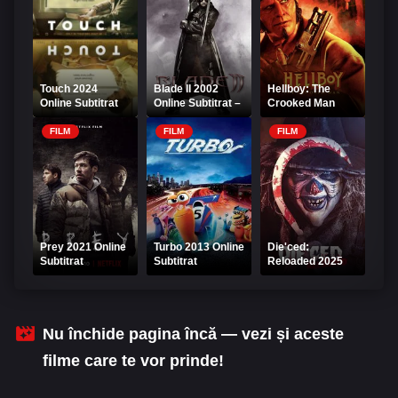
Touch 2024
Blade II 2002
Hellboy: The
Online Subtitrat
Online Subtitrat –
Crooked Man
Blade 2
Online Subtitrat
FILM
FILM
FILM
Prey 2021 Online
Turbo 2013 Online
Die'ced:
Subtitrat
Subtitrat
Reloaded 2025
Online Subtitrat
Nu închide pagina încă — vezi și aceste
filme care te vor prinde!