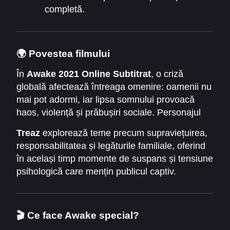
completă.
🌍 Povestea filmului
În
Awake 2021 Online Subtitrat
, o criză
globală afectează întreaga omenire: oamenii nu
mai pot adormi, iar lipsa somnului provoacă
haos, violență și prăbușiri sociale. Personajul
principal, Jack, trebuie să lupte pentru a-și
Treaz
explorează teme precum supraviețuirea,
proteja familia și a găsi o soluție înainte ca
responsabilitatea și legăturile familiale, oferind
lumea să se destrame complet.
în același timp momente de suspans și tensiune
psihologică care mențin publicul captiv.
🎬 Ce face Awake special?