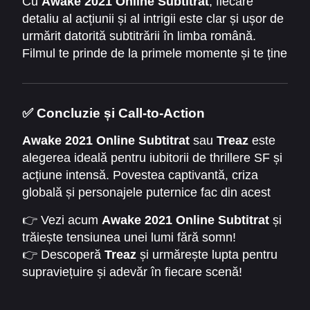
Cu
Awake 2021 Online Subtitrat
, fiecare
detaliu al acțiunii și al intrigii este clar și ușor de
urmărit datorită subtitrării în limba română.
Filmul te prinde de la primele momente și te ține
în tensiune până la finalul imprevizibil,
combinând elemente de acțiune, dramă și
thriller psihologic.
✅ Concluzie și Call-to-Action
Awake 2021 Online Subtitrat
sau
Treaz
este
alegerea ideală pentru iubitorii de thrillere SF și
acțiune intensă. Povestea captivantă, criza
globală și personajele puternice fac din acest
film o experiență memorabilă și plină de
👉 Vezi acum
Awake 2021 Online Subtitrat
și
adrenalină.
trăiește tensiunea unei lumi fără somn!
👉 Descoperă
Treaz
și urmărește lupta pentru
supraviețuire și adevăr în fiecare scenă!