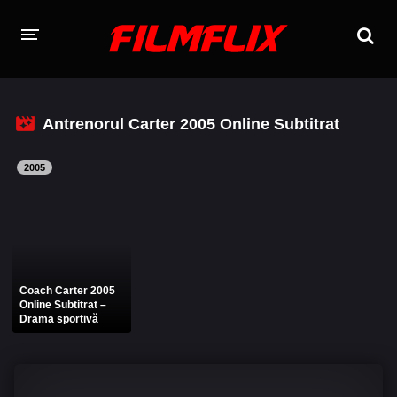
TOATE FILMELE
Antrenorul Carter 2005 Online Subtitrat
CERE UN FILM
2005
FILME ONLINE 2026 - 2010
Filme Online 2026
Filme Online 2025
Filme Online 2024
Filme Online 2023
Filme Online 2022
Filme Online 2021
Coach Carter 2005
Online Subtitrat –
Filme Online 2020
Filme Online 2018
Drama sportivă
Filme Online 2019
Filme Online 2017
Filme Online 2016
Filme Online 2015