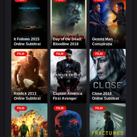
It Follows 2015
Day of the Dead:
Gemini Man
Online Subtitrat
Bloodline 2018
Conspirația
Online Subtitrat
Online Subtitrat
FILM
FILM
FILM
Riddick 2013
Captain America
Close 2019
Online Subtitrat
First Avenger
Online Subtitrat
Online Subtitrat
FILM
FILM
FILM