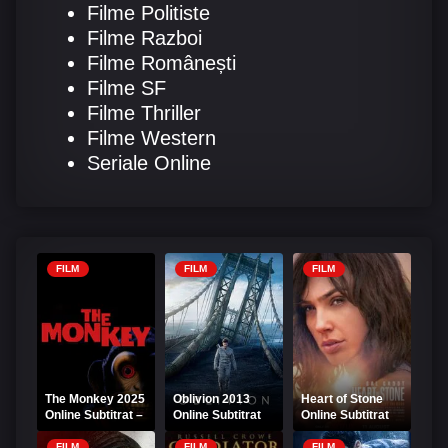
Filme Politiste
Filme Razboi
Filme Românești
Filme SF
Filme Thriller
Filme Western
Seriale Online
FILM
FILM
FILM
The Monkey 2025
Oblivion 2013
Heart of Stone
Online Subtitrat –
Online Subtitrat
Online Subtitrat
Groază și Mister
2023
Total
FILM
FILM
FILM