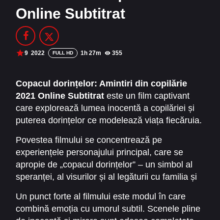
Online Subtitrat
Filme Online 2014
Filme Online 2013
Filme Online 2012
Filme Online 2011
Filme Online 2010
9
2022
1h 27m
355
FULL HD
DMCA
Copacul dorințelor: Amintiri din copilărie
2021 Online Subtitrat
este un film captivant
SERIALE ONLINE
care explorează lumea inocentă a copilăriei și
TERMENI ȘI CONDIȚII
puterea dorințelor ce modelează viața fiecăruia.
Inspirat din povești nostalgice și momente pline
Povestea filmului se concentrează pe
CONTACT
de sensibilitate, filmul urmărește aventurile și
experiențele personajului principal, care se
descoperirile unui copil aflat la începutul
apropie de „copacul dorințelor” – un simbol al
drumului său în viață, surprinzând frumusețea și
speranței, al visurilor și al legăturii cu familia și
dificultățile acestei perioade delicate.
prietenii. Prin intermediul acestui element
Un punct forte al filmului este modul în care
central, filmul „
Copacul dorințelor: Amintiri
combină emoția cu umorul subtil. Scenele pline
din copilărie 2021 Online Subtitrat
”