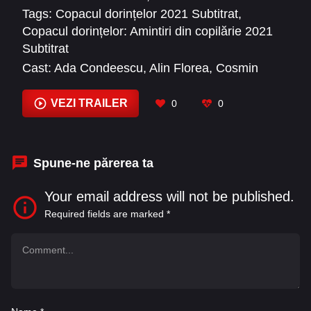
Tags:
Copacul dorințelor 2021 Subtitrat
,
de importante sunt dorințele și amintirile din
Copacul dorințelor: Amintiri din copilărie 2021
primii ani ai vieții.
Subtitrat
Cast:
Ada Condeescu
,
Alin Florea
,
Cosmin
Nedelcu
,
Grigorie Silișteanu
,
Ioana Anastasia
Anton
,
Irina Margareta Nistor
,
Matei Dima
,
VEZI TRAILER
0
0
Maya Noelle Prediger
,
Pavel Bârsan
,
Sabrina
Iaschevici
,
Teodor Corban
,
Theodor Costache
Spune-ne părerea ta
Your email address will not be published.
Required fields are marked
*