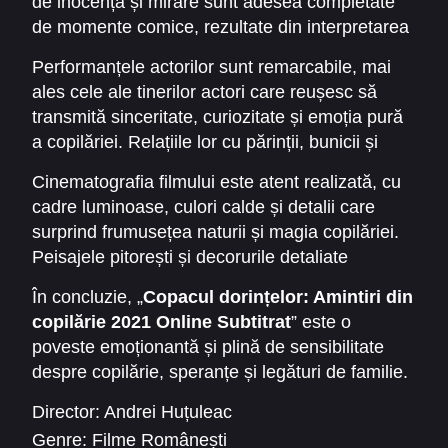
de inocență și mirare sunt adesea completate
explorează temele universale ale curiozității,
de momente comice, rezultate din interpretarea
descoperirii de sine și legăturilor afective care
naturală a copiilor și a interacțiunilor lor cu
definesc copilăria. Pe măsură ce copilul
Performanțele actorilor sunt remarcabile, mai
lumea adultă. Această combinație face ca
navighează prin diverse întâmplări, spectatorul
ales cele ale tinerilor actori care reușesc să
experiența vizionării să fie plăcută și captivantă,
este purtat printr-o călătorie emoțională plină de
transmită sinceritate, curiozitate și emoția pură
menținând atenția publicului de la început până
nostalgie și reflecții asupra propriei vieți.
a copilăriei. Relațiile lor cu părinții, bunicii și
la final.
prietenii sunt prezentate cu autenticitate,
Cinematografia filmului este atent realizată, cu
evidențiind atât momentele de afecțiune, cât și
cadre luminoase, culori calde și detalii care
micile conflicte care apar în dezvoltarea fiecărui
surprind frumusețea naturii și magia copilăriei.
copil. „
Copacul dorințelor: Amintiri din
Peisajele pitorești și decorurile detaliate
copilărie 2021 Online Subtitrat
” pune accent
creează un mediu vizual plăcut și captivant, în
pe conexiunea emoțională dintre personaje,
În concluzie, „
Copacul dorințelor: Amintiri din
timp ce coloana sonoră amplifică emoțiile și
oferind spectatorilor momente memorabile și
copilărie 2021 Online Subtitrat
” este o
tensiunea narativă, accentuând momentele
ușor de empatizat.
poveste emoționantă și plină de sensibilitate
cheie ale poveștii.
despre copilărie, speranțe și legături de familie.
Filmul oferă o experiență cinematografică
Director:
Andrei Huțuleac
memorabilă, potrivită tuturor vârstelor, care
Genre:
Filme Românești
evocă nostalgie și inspirație, amintindu-ne cât