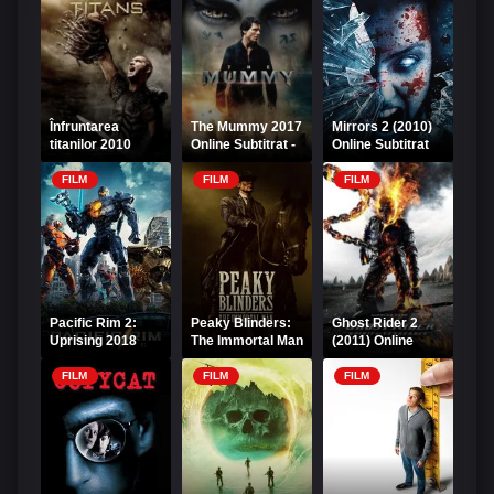
Înfruntarea
The Mummy 2017
Mirrors 2 (2010)
titanilor 2010
Online Subtitrat -
Online Subtitrat
Online Subtitrat
Mumia
FILM
FILM
FILM
Pacific Rim 2:
Peaky Blinders:
Ghost Rider 2
Uprising 2018
The Immortal Man
(2011) Online
Online Subtitrat
2026 Online
Subtitrat –
Subtitrat
Demonul
FILM
FILM
FILM
răzbunării