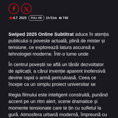
Filme Online 2014
Filme Online 2013
Filme Online 2012
Filme Online 2011
6.7
2025
1h 51m
746
FULL HD
Filme Online 2010
Swiped 2025 Online Subtitrat
aduce în atenția
publicului o poveste actuală, plină de mister și
DMCA
tensiune, ce explorează latura ascunsă a
SERIALE ONLINE
tehnologiei moderne. Într-o lume unde
aplicațiile, rețelele de socializare și datele
TERMENI ȘI CONDIȚII
În centrul poveștii se află un tânăr dezvoltator
digitale controlează viețile oamenilor, filmul
de aplicații, a cărui invenție aparent inofensivă
ridică întrebări profunde despre intimitate,
CONTACT
devine rapid o armă periculoasă. Ceea ce
manipulare și puterea de a decide cine deține
începe ca un simplu proiect universitar se
controlul asupra informației personale.
transformă într-un joc al puterii, al dorinței și al
Regia filmului este inteligent construită, punând
obsesiei. Pe măsură ce aplicația capătă
accent pe un ritm alert, scene dramatice și
popularitate,
Swiped 2025 Online Subtitrat
momente tensionate care te țin cu sufletul la
dezvăluie efectele devastatoare pe care
gură. Atmosfera urbană modernă, împreună cu
tehnologia le poate avea asupra relațiilor,