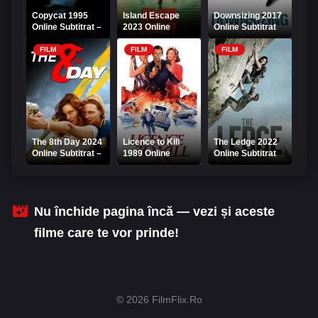
Copycat 1995
Island Escape
Downsizing 2017
Online Subtitrat –
2023 Online
Online Subtitrat
Crime la indigo
Subtitrat –
Evadare pe insulă
FILM
FILM
FILM
The 8th Day 2024
Licence to Kill
The Ledge 2022
Online Subtitrat –
1989 Online
Online Subtitrat
Ziua a 8-a
Subtitrat
Nu închide pagina încă — vezi și aceste
filme care te vor prinde!
© 2026 FilmFlix.Ro