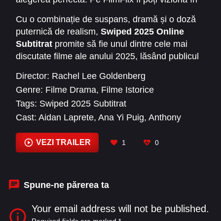
varianta completă, cu subtitrare în română,
Cu o combinație de suspans, dramă și o doză
pentru a te bucura de fiecare detaliu al poveștii.
puternică de realism,
Swiped 2025 Online
Subtitrat
promite să fie unul dintre cele mai
discutate filme ale anului 2025, lăsând publicul
cu multe întrebări și emoții intense.
Director:
Rachel Lee Goldenberg
Genre:
Filme Drama
,
Filme Istorice
Tags:
Swiped 2025 Subtitrat
Cast:
Aidan Laprete
,
Ana Yi Puig
,
Anthony
Bowden
,
Ashlee Brian
,
Ben Schnetzer
,
Cheech
Manohar
,
Chloe Ray
,
Christopher McDonald
,
VEZI TRAILER
1
0
Ciara Bravo
,
Clea DuVall
,
Coral Peña
,
Curtis
Schurer
Spune-ne părerea ta
Your email address will not be published.