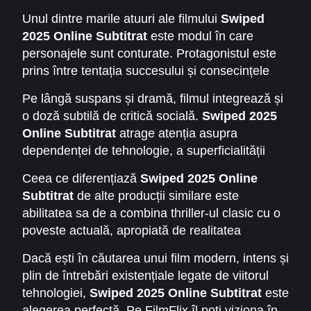
un soundtrack puternic și realist, reușesc să
încrederii și chiar asupra vieții personale.
Unul dintre marile atuuri ale filmului
Swiped
creeze un cadru autentic pentru o poveste care
2025 Online Subtitrat
este modul în care
pare desprinsă chiar din realitatea
personajele sunt conturate. Protagonistul este
contemporană.
prins între tentația succesului și consecințele
morale ale acțiunilor sale, oferind publicului o
Pe lângă suspans și dramă, filmul integrează și
imagine clară asupra dilemei etice pe care mulți
o doză subtilă de critică socială.
Swiped 2025
o confruntă în era digitală. Actorii aduc
Online Subtitrat
atrage atenția asupra
interpretări de impact, pline de emoție, care fac
dependenței de tehnologie, a superficialității
ca tensiunea dintre personaje să pară reală și
relațiilor digitale și a modului în care oamenii pot
credibilă.
Ceea ce diferențiază
Swiped 2025 Online
fi „șterși” sau controlați printr-un simplu swipe.
Subtitrat
de alte producții similare este
Această temă modernă îl face relevant și
abilitatea sa de a combina thriller-ul clasic cu o
captivant pentru publicul de toate vârstele, în
poveste actuală, apropiată de realitatea
special pentru cei care trăiesc constant
spectatorului. Este un film care te face să
conectați la mediul online.
Dacă ești în căutarea unui film modern, intens și
reflectezi asupra propriilor obiceiuri digitale și
plin de întrebări existențiale legate de viitorul
asupra riscurilor pe care le asumăm zilnic atunci
tehnologiei,
Swiped 2025 Online Subtitrat
este
când ne expunem viețile pe internet.
alegerea perfectă. Pe FilmFlix îl poți viziona în