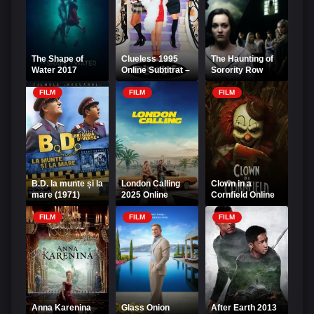
The Shape of
Clueless 1995
The Haunting of
Water 2017
Online Subtitrat –
Sorority Row
Online Subtitrat -
Liceenele din
2007 Online
Forma apei
Beverly Hills
Subtitrat
FILM
FILM
FILM
B.D. la munte și la
London Calling
Clown in a
mare (1971)
2025 Online
Cornfield Online
Online
Subtitrat
Subtitrat
FILM
FILM
FILM
Anna Karenina
Glass Onion
After Earth 2013