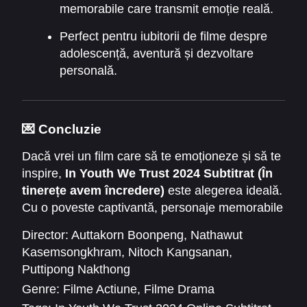
memorabile care transmit emoție reală.
Perfect pentru iubitorii de filme despre
adolescență, aventură și dezvoltare
personală.
💌 Concluzie
Dacă vrei un film care să te emoționeze și să te
inspire,
In Youth We Trust 2024 Subtitrat (În
tinerețe avem încredere)
este alegerea ideală.
Cu o poveste captivantă, personaje memorabile
și lecții de viață despre curaj, prietenie și
Director:
Auttakorn Boonpeng
,
Nathawut
descoperire de sine, filmul oferă o experiență de
Kasemsongkhram
,
Nitoch Kangsanan
,
neratat. Nu mai aștepta –
vizionează acum
și
Puttipong Nakthong
lasă-te purtat de aventurile tinerilor și mesajele
Genre:
Filme Actiune
,
Filme Drama
filmului!