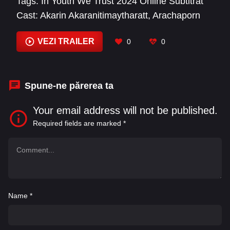
Tags:
In Youth We Trust 2024 Online Subtitrat
Cast:
Akarin Akaranitimaytharatt
,
Arachaporn
Pokinpakorn
,
Arak Amornsupasiri
,
Arunphong
Naraphan
,
Benjamin Joseph Varney
,
Bhumibhat
VEZI TRAILER
0
0
Thavornsiri
,
Chaiwat Chartsuriyakiat
,
Ekawat
Niratvorapanya
,
Gamonpop Phosee
,
Itkron
Pungkiatrussamee
,
Kwanruean Lohakat
,
Spune-ne părerea ta
Napasaporn Makkawan
Your email address will not be published.
Required fields are marked
*
Name
*