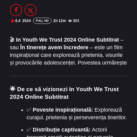
Filme Online 2014
Filme Online 2013
Filme Online 2012
Filme Online 2011
6.4
2024
2h 12m
303
FULL HD
Filme Online 2010
🎬
In Youth We Trust 2024 Online Subtitrat
–
sau
În tinerețe avem încredere
– este un film
DMCA
inspirațional care explorează prietenia, visurile
SERIALE ONLINE
și provocările adolescenței. Povestea urmărește
un grup de tineri care încearcă să-și urmeze
TERMENI ȘI CONDIȚII
pasiunile și să găsească propriul drum într-o
lume plină de incertitudini. Filmul combină
CONTACT
🌟 De ce să vizionezi In Youth We Trust
emoția, aventura și lecțiile de viață, oferind o
2024 Online Subtitrat
experiență cinematografică captivantă.
✅
Poveste inspirațională:
Explorează
curajul, prietenia și perseverența tinerilor.
✅
Distribuție captivantă:
Actorii