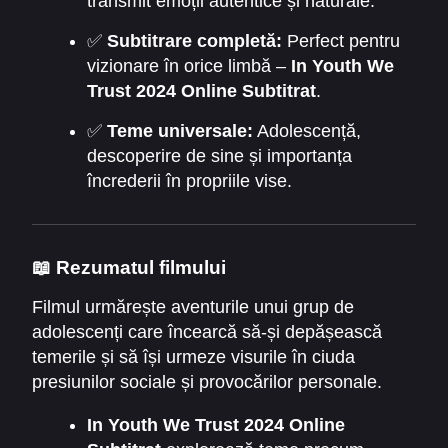
transmit emoții autentice și naturale.
✅
Subtitrare completă:
Perfect pentru
vizionare în orice limbă –
In Youth We
Trust 2024 Online Subtitrat
.
✅
Teme universale:
Adolescență,
descoperire de sine și importanța
încrederii în propriile vise.
📖 Rezumatul filmului
Filmul urmărește aventurile unui grup de
adolescenți care încearcă să-și depășească
temerile și să își urmeze visurile în ciuda
presiunilor sociale și provocărilor personale.
Fiecare personaj învață lecții valoroase despre
In Youth We Trust 2024 Online
responsabilitate, loialitate și curaj.