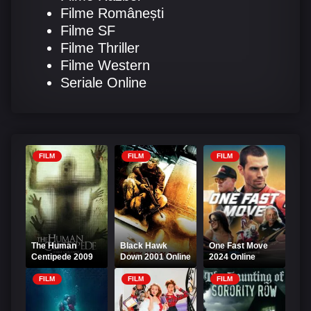
Filme Românești
Filme SF
Filme Thriller
Filme Western
Seriale Online
FILM
FILM
FILM
The Human
Black Hawk
One Fast Move
Centipede 2009
Down 2001 Online
2024 Online
Online Subtitrat –
Subtitrat –
Subtitrat
Siamezii
Elicopter la
FILM
FILM
FILM
pământ