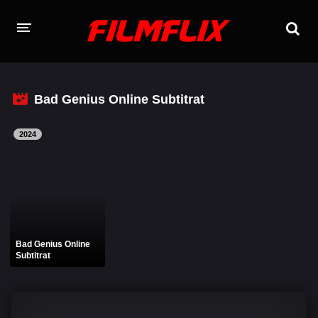
TOATE FILMELE
Bad Genius Online Subtitrat
CERE UN FILM
2024
FILME ONLINE 2026 - 2010
Filme Online 2026
Filme Online 2025
Filme Online 2024
Filme Online 2023
Filme Online 2022
Filme Online 2021
Bad Genius Online
Filme Online 2020
Filme Online 2018
Subtitrat
Filme Online 2019
Filme Online 2017
Filme Online 2016
Filme Online 2015