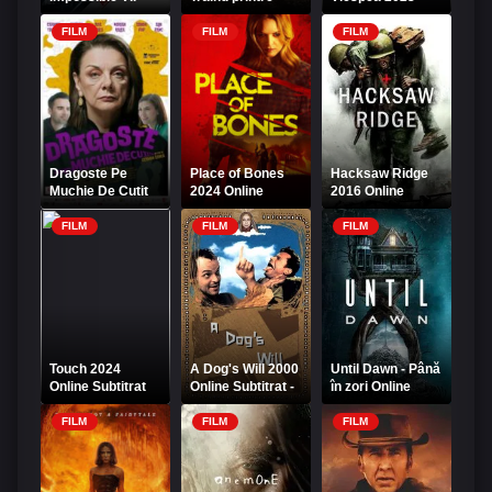
Dead Reckoning
demoni 2013
Quantumania
Part One 2023
Online Subtitrat
Online Subtitrat
FILM
FILM
FILM
Dragoste Pe
Place of Bones
Hacksaw Ridge
Muchie De Cutit
2024 Online
2016 Online
Online Subtitrat
Subtitrat
Subtitrat – Fără
armă în linia întâi
FILM
FILM
FILM
Touch 2024
A Dog's Will 2000
Until Dawn - Până
Online Subtitrat
Online Subtitrat -
în zori Online
Voința unui câine
Subtitrat
FILM
FILM
FILM