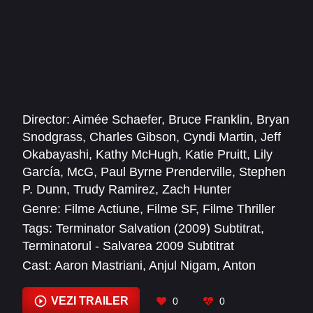
Director:
Aimée Schaefer
,
Bruce Franklin
,
Bryan
Snodgrass
,
Charles Gibson
,
Cyndi Martin
,
Jeff
Okabayashi
,
Kathy McHugh
,
Katie Pruitt
,
Lily
García
,
McG
,
Paul Byrne Prenderville
,
Stephen
P. Dunn
,
Trudy Ramirez
,
Zach Hunter
Genre:
Filme Actiune
,
Filme SF
,
Filme Thriller
Tags:
Terminator Salvation (2009) Subtitrat
,
Terminatorul - Salvarea 2009 Subtitrat
Cast:
Aaron Mastriani
,
Anjul Nigam
,
Anton
Yelchin
,
Babak Tafti
,
Beth Bailey
,
Boots
Southerland
,
Brian Steele
,
Bruce McIntosh
,
VEZI TRAILER
0
0