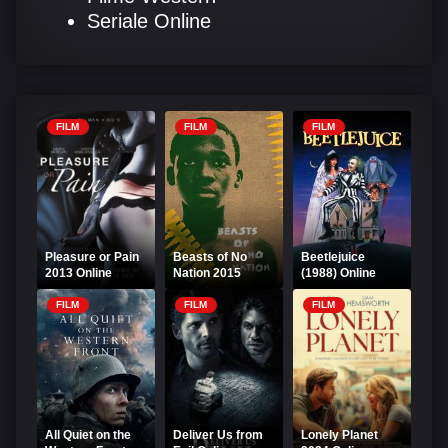
Seriale Online
FILM
FILM
FILM
Pleasure or Pain
Beasts of No
Beetlejuice
2013 Online
Nation 2015
(1988) Online
Subtitrat - Erotic
Online Subtitrat
Subtitrat – Viață
de stafie
FILM
FILM
FILM
All Quiet on the
Deliver Us from
Lonely Planet