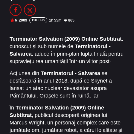
Filme Online 2014
Filme Online 2013
Filme Online 2012
Filme Online 2011
6
2009
1h 55m
865
FULL HD
Filme Online 2010
Terminator Salvation (2009) Online Subtitrat
,
cunoscut și sub numele de
Terminatorul -
DMCA
Salvarea
, aduce în prim-plan lupta finală pentru
SERIALE ONLINE
supraviețuirea umanității într-un viitor post-
apocaliptic dominat de Skynet. Regizat de McG,
TERMENI ȘI CONDIȚII
Acțiunea din
Terminatorul - Salvarea
se
acest film reprezintă continuarea francizei
desfășoară în anul 2018, după ce Skynet a
Terminator, concentrându-se pe războiul dintre
CONTACT
lansat un atac nuclear devastator asupra
oameni și roboți și oferind o perspectivă
Pământului. Orașele sunt în ruină, iar
complet nouă asupra universului Terminator.
supraviețuitorii umani luptă cu disperare pentru
În
Terminator Salvation (2009) Online
a rezista dominației roboților. John Connor,
Subtitrat
, publicul descoperă originea lui
interpretat de Christian Bale, devine liderul
Marcus Wright, un personaj complex care este
rezistenței și simbolul speranței pentru omenire,
jumătate om, jumătate robot, a cărui loialitate și
organizând misiuni curajoase împotriva Skynet