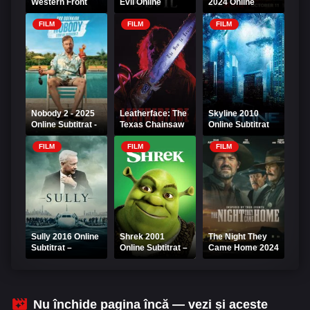
Western Front
Evil Online
2024 Online
2022 Online
Subtitrat
Subtitrat – Iubire
Subtitrat
în Maroc
FILM
FILM
FILM
Nobody 2 - 2025
Leatherface: The
Skyline 2010
Online Subtitrat -
Texas Chainsaw
Online Subtitrat
Erou de serviciu
Massacre III 1990
2
Online Subtitrat
FILM
FILM
FILM
Sully 2016 Online
Shrek 2001
The Night They
Subtitrat –
Online Subtitrat –
Came Home 2024
Miracolul de pe
Aventură și Umor
Online Subtitrat
râul Hudson
Fabulos
Nu închide pagina încă — vezi și aceste