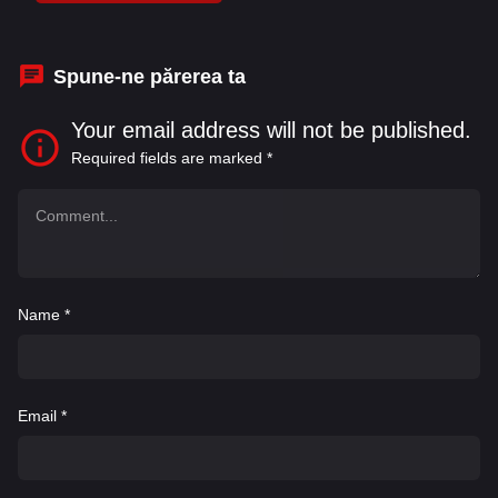
Bryce Dallas Howard
,
Buster Reeves
,
Casey
Wayne Hupp
,
Chris Ashworth
Spune-ne părerea ta
Your email address will not be published.
Required fields are marked
*
Name
*
Email
*