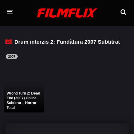
TOATE FILMELE
Drum interzis 2: Fundătura 2007 Subtitrat
CERE UN FILM
2007
FILME ONLINE 2026 - 2010
Filme Online 2026
Filme Online 2025
Filme Online 2024
Filme Online 2023
Wrong Turn 2: Dead
Filme Online 2022
Filme Online 2021
End (2007) Online
Subtitrat – Horror
Filme Online 2020
Filme Online 2018
Total
Filme Online 2019
Filme Online 2017
Filme Online 2016
Filme Online 2015