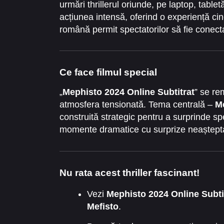
urmări thrillerul oriunde, pe laptop, tabl
acțiunea intensă, oferind o experiență cin
română permit spectatorilor să fie conectați
caracterului lui
Mefisto
, sporind intensitat
Ce face filmul special
„
Mephisto 2024 Online Subtitrat
” se re
atmosfera tensionată. Tema centrală –
Me
construită strategic pentru a surprinde s
momente dramatice cu surprize neaștepta
captivantă.
Nu rata acest thriller fascinant!
Vezi
Mephisto 2024 Online Subti
Mefisto
.