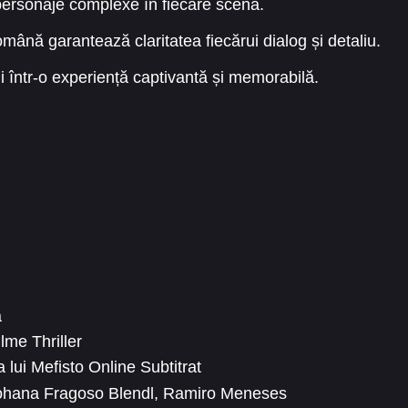
personaje complexe în fiecare scenă.
omână garantează claritatea fiecărui dialog și detaliu.
i într-o experiență captivantă și memorabilă.
a
ilme Thriller
 lui Mefisto Online Subtitrat
ohana Fragoso Blendl
,
Ramiro Meneses