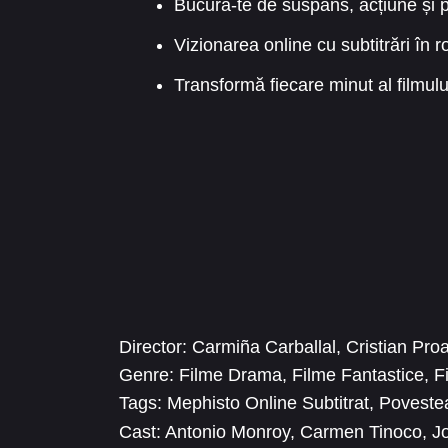
Bucură-te de suspans, acțiune și 
Vizionarea online cu subtitrări în r
Transformă fiecare minut al filmulu
Director:
Carmiña Carballal
,
Cristian Pro
Genre:
Filme Drama
,
Filme Fantastice
,
F
Tags:
Mephisto Online Subtitrat
,
Povestea
Cast:
Antonio Monroy
,
Carmen Tinoco
,
J