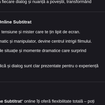
 fiecare dialog și nuanță a poveștii, transformând
 memorabilă.
nline Subtitrat
ensiune și mister care te țin lipit de ecran.
tic și manipulator, devine centrul intrigii filmului.
e situație și momente dramatice care surprind
ică și dialog sunt clar prezentate pentru o experiență
e Subtitrat
” online îți oferă flexibilitate totală – poți