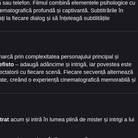
etă sau telefon. Filmul combină elementele psihologice cu
ematografică profundă și captivantă. Subtitrările în
 la fiecare dialog și să înțeleagă subtilitățile
ea vizionării.
marcă prin complexitatea personajului principal și
fisto
– adaugă adâncime și intrigă, iar povestea este
pectatorii cu fiecare scenă. Fiecare secvență alternează
te, creând o experiență cinematografică memorabilă și
trat
acum și intră în lumea plină de mister și intrigi a lui