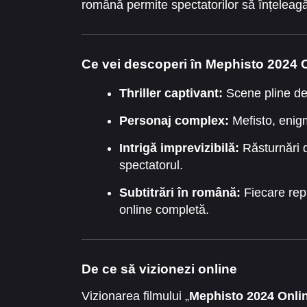
română permite spectatorilor să înțeleagă
vizionarea într-o experiență completă și
Ce vei descoperi în Mephisto 2024 O
Thriller captivant:
Scene pline de t
Personaj complex:
Mefisto, enigma
Intrigă imprevizibilă:
Răsturnări d
spectatorul.
Subtitrări în română:
Fiecare repl
online completă.
De ce să vizionezi online
Vizionarea filmului „
Mephisto 2024 Onlin