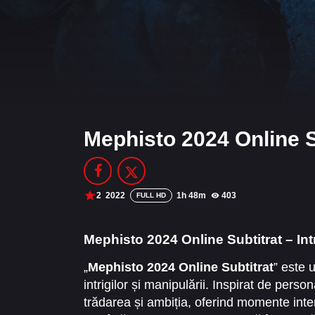
Mephisto 2024 Online S
2
2022
1h 48m
403
FULL HD
Mephisto 2024 Online Subtitrat – Int
„
Mephisto 2024 Online Subtitrat
” este 
intrigilor și manipulării. Inspirat de pers
trădarea și ambiția, oferind momente inten