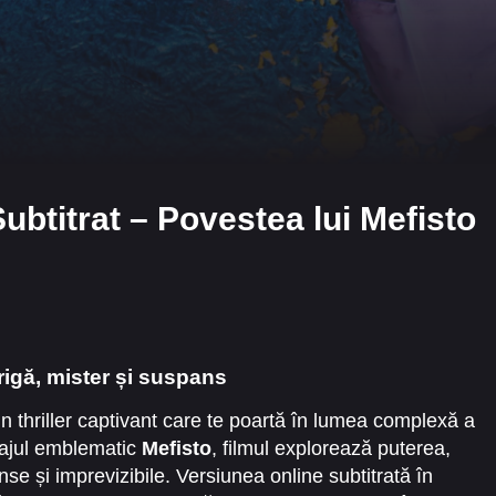
ubtitrat – Povestea lui Mefisto
rigă, mister și suspans
un thriller captivant care te poartă în lumea complexă a
onajul emblematic
Mefisto
, filmul explorează puterea,
se și imprevizibile. Versiunea online subtitrată în