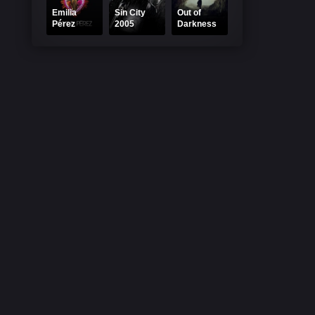
Emilia
Sin City
Out of
Pérez
2005
Darkness
2024
Online
Online
Online
Subtitrat –
Subtitrat –
Subtitrat
Oraşul
Film Din
HD
păcatelor
întuneric