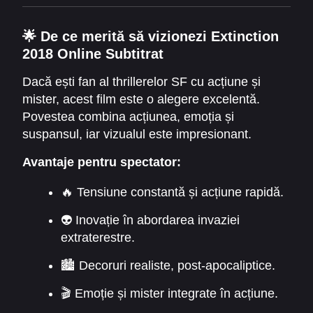
haosul global și dinamica familială face ca
povestea să fie memorabilă și captivantă.
🌟
De ce merită să vizionezi Extinction
2018 Online Subtitrat
Dacă ești fan al thrillerelor SF cu acțiune și
mister, acest film este o alegere excelentă.
Povestea combina acțiunea, emoția și
suspansul, iar vizualul este impresionant.
Extinctia
devine mai mult decât un fenomen
Avantaje pentru spectator:
misterios; devine simbolul luptei pentru
supraviețuire și curajul uman.
🔥 Tensiune constantă și acțiune rapidă.
👽 Inovație în abordarea invaziei
extraterestre.
🏙️ Decoruri realiste, post-apocaliptice.
🎬 Emoție și mister integrate în acțiune.