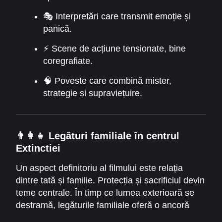
🎭 Interpretări care transmit emoție și
panică.
⚡ Scene de acțiune tensionate, bine
coregrafiate.
🧠 Poveste care combină mister,
strategie și supraviețuire.
👨‍👩‍👧
Legături familiale în centrul
Extinctiei
Un aspect definitoriu al filmului este relația
dintre tată și familie. Protecția și sacrificiul devin
teme centrale. În timp ce lumea exterioară se
destramă, legăturile familiale oferă o ancoră
emoțională puternică. Acest contrast între