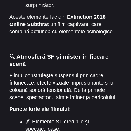
surprinzător.
Aceste elemente fac din
Extinction 2018
Online Subtitrat
un film captivant, care
combină acțiunea cu elementele psihologice.
🔍
Atmosferă SF și mister în fiecare
scenă
Filmul construiește suspansul prin cadre
întunecate, efecte vizuale impresionante și o
coloană sonoră tensionată. De la primele
scene, spectactorul simte iminența pericolului.
Scenele dinamice alternează cu momente de
Puncte forte ale filmului:
introspecție și emoție, oferind un echilibru
perfect între acțiune și povestea familială.
🌌 Elemente SF credibile și
spectaculoase.