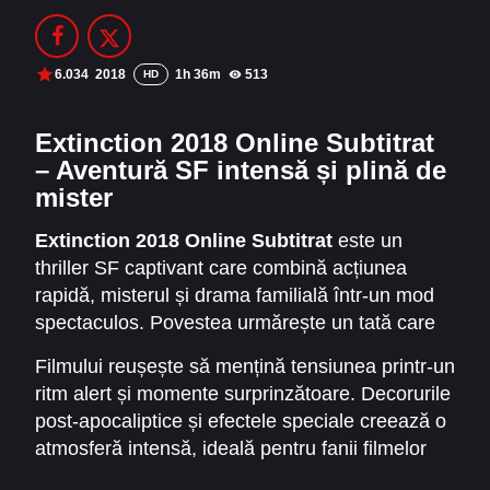
Filme Online 2014
Filme Online 2013
Filme Online 2012
Filme Online 2011
6.034
2018
1h 36m
513
HD
Filme Online 2010
Extinction 2018 Online Subtitrat
– Aventură SF intensă și plină de
DMCA
mister
SERIALE ONLINE
Extinction 2018 Online Subtitrat
este un
TERMENI ȘI CONDIȚII
thriller SF captivant care combină acțiunea
rapidă, misterul și drama familială într-un mod
CONTACT
spectaculos. Povestea urmărește un tată care
încearcă să își protejeze familia într-o lume
Filmului reușește să mențină tensiunea printr-un
amenințată de invazie extraterestră. Totul
ritm alert și momente surprinzătoare. Decorurile
devine o cursă contra cronometru, pe măsură
post-apocaliptice și efectele speciale creează o
ce află adevărul despre
Extinctia
, un fenomen
atmosferă intensă, ideală pentru fanii filmelor
misterios care pune întreaga omenire în pericol.
SF și thriller-elor cu impact vizual.