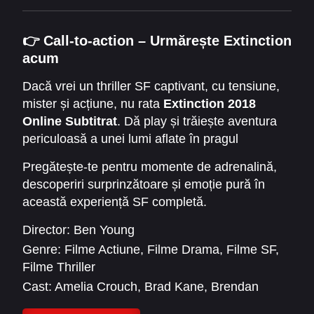
👉
Call-to-action – Urmărește Extinction
acum
Dacă vrei un thriller SF captivant, cu tensiune,
mister și acțiune, nu rata
Extinction 2018
Online Subtitrat
. Dă play și trăiește aventura
periculoasă a unei lumi aflate în pragul
Extinctiei
.
Pregătește-te pentru momente de adrenalină,
descoperiri surprinzătoare și emoție pură în
această experiență SF completă.
Director:
Ben Young
Genre:
Filme Actiune
,
Filme Drama
,
Filme SF
,
Filme Thriller
Cast:
Amelia Crouch
,
Brad Kane
,
Brendan
Stokey
,
Dan Cade
,
Emma Booth
,
Erica