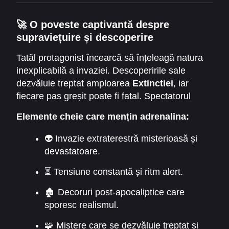
🚀
O poveste captivantă despre
supraviețuire și descoperire
Tatăl protagonist încearcă să înțeleagă natura
inexplicabilă a invaziei. Descoperirile sale
dezvăluie treptat amploarea
Extinctiei
, iar
fiecare pas greșit poate fi fatal. Spectatorul
simte iminența pericolului și tensiunea
Elemente cheie care mențin adrenalina:
permanentă din jurul familiei.
👽 Invazie extraterestră misterioasă și
devastatoare.
⏳ Tensiune constantă și ritm alert.
🏚️ Decoruri post-apocaliptice care
sporesc realismul.
🧩 Mistere care se dezvăluie treptat și