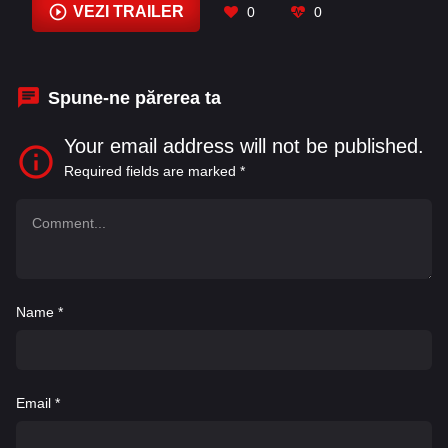
Tremblay
,
Georgia Goodman
,
Israel Broussard
,
VEZI TRAILER
0
0
Ivona Kustudić
,
Joe Corrigall
,
Jovan Gulan
,
Lex
Shrapnel
Spune-ne părerea ta
Your email address will not be published.
Required fields are marked
*
Name
*
Email
*