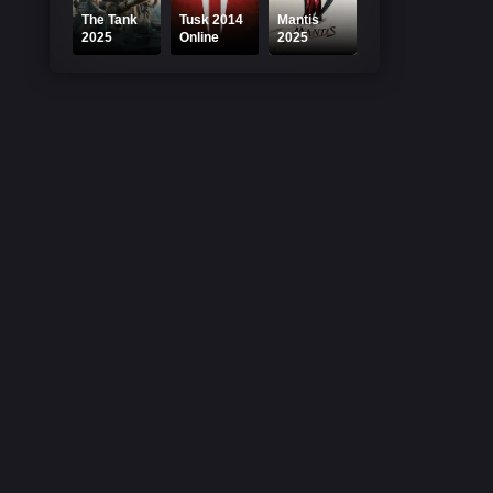
The Tank
Tusk 2014
Mantis
2025
Online
2025
Online
Subtitrat
Online
Subtitrat
Subtitrat –
Samagwi