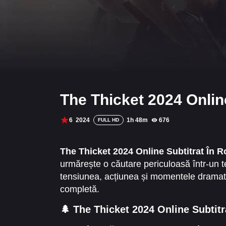
The Thicket 2024 Onlin
6
2024
1h 48m
676
FULL HD
The Thicket 2024 Online Subtitrat În 
urmărește o căutare periculoasă într-un t
tensiunea, acțiunea și momentele dramati
completă.
🌲 The Thicket 2024 Online Subtit