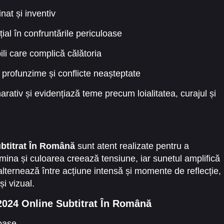
nat și inventiv
țial în confruntările periculoase
li care complică călătoria
rofunzime și conflicte neașteptate
arativ și evidențiază teme precum loialitatea, curajul și
btitrat În Română
sunt atent realizate pentru a
Lumina și culoarea creează tensiune, iar sunetul amplifică
alternează între acțiune intensă și momente de reflecție,
și vizual.
2024 Online Subtitrat În Română
loase