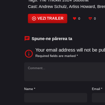
Tags:
The Thicket 2024 Subtitrat
Cast:
Andrew Schulz
,
Arliss Howard
,
Bren
Midthunder
,
Derek Gilroy
,
Esme Creed-Mi
Juliette Lewis
VEZI TRAILER
0
0
Spune-ne părerea ta
Your email address will not be pu
Required fields are marked
*
Name
*
Email
*