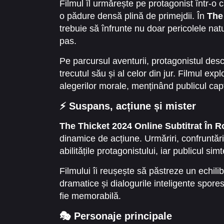
Filmul îl urmărește pe protagonist într-o c
o pădure densă plină de primejdii. În
The
trebuie să înfrunte nu doar pericolele natur
pas.
Pe parcursul aventurii, protagonistul de
trecutul său și al celor din jur. Filmul e
alegerilor morale, menținând publicul capt
⚡ Suspans, acțiune și mister
The Thicket 2024 Online Subtitrat În 
dinamice de acțiune. Urmăriri, confruntări
abilitățile protagonistului, iar publicul sim
Filmului îi reușește să păstreze un echil
dramatice și dialogurile inteligente spore
fie memorabilă.
🎭 Personaje principale