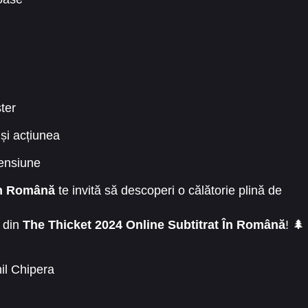
letă
ster
și acțiunea
tensiune
 În Română
te invită să descoperi o călătorie plină de
ă din
The Thicket 2024 Online Subtitrat În Română
! 🌲
il Chipera