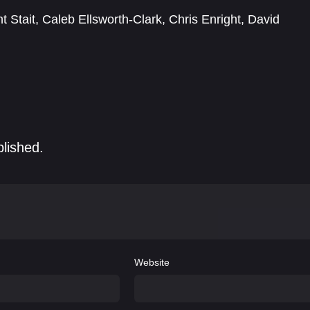
t Stait
,
Caleb Ellsworth-Clark
,
Chris Enright
,
David
les
,
Gbenga Akinnagbe
,
Guy Sprung
,
James Hetfield
,
blished.
Website