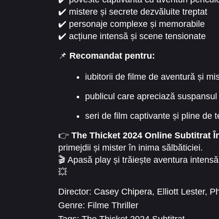
✔️ mistere și secrete dezvăluite treptat
✔️ personaje complexe și memorabile
✔️ acțiune intensă și scene tensionate
✔️ experiență vizuală și emoțională comp
📌
Recomandat pentru:
iubitorii de filme de aventură și mi
publicul care apreciază suspansul 
seri de film captivante și pline de 
👉
The Thicket 2024 Online Subtitrat
primejdii și mister în inima sălbăticiei.
🎬 Apasă play și trăiește aventura intens
💥
Director:
Casey Chipera
,
Elliott Lester
,
Ph
Genre:
Filme Thriller