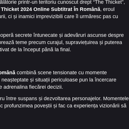
ălătorie printr-un teritoriu cunoscut drept “The Thicket”,
 Thicket 2024 Online Subtitrat În Română
, eroul
ii, ci și inamici imprevizibili care îl urmăresc pas cu
scoperă secrete întunecate și adevăruri ascunse despre
xplorează teme precum curajul, supraviețuirea și puterea
ivat de la început până la final.
Română
combină scene tensionate cu momente
 neașteptate și situații periculoase pun la încercare
te adrenalina fiecărei decizii.
ibru între suspans și dezvoltarea personajelor. Momentele
sc profunzimea poveștii și fac ca experiența vizionării să