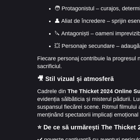
🧑 Protagonistul – curajos, determi
👤 Aliat de încredere – sprijin esen
🔪 Antagoniști – oameni imprevizibi
💥 Personaje secundare – adaugă p
Fiecare personaj contribuie la progresul n
sacrificiul.
🎥 Stil vizual și atmosferă
Cadrele din
The Thicket 2024 Online Su
evidenția sălbăticia și misterul pădurii. 
suspansul fiecărei scene. Ritmul filmului 
menținând spectatorii implicați emoțional 
⭐ De ce să urmărești The Thicket 
✔️ poveste captivantă cu aventuri pericu