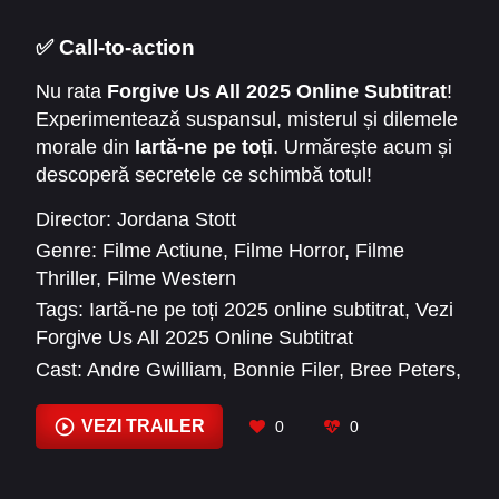
cu propoziții concise și tranziții naturale, astfel
încât să fie ușor de urmărit și plăcut vizual.
✅ Call-to-action
Nu rata
Forgive Us All 2025 Online Subtitrat
!
Experimentează suspansul, misterul și dilemele
morale din
Iartă-ne pe toți
. Urmărește acum și
descoperă secretele ce schimbă totul!
Director:
Jordana Stott
Genre:
Filme Actiune
,
Filme Horror
,
Filme
Thriller
,
Filme Western
Tags:
Iartă-ne pe toți 2025 online subtitrat
,
Vezi
Forgive Us All 2025 Online Subtitrat
Cast:
Andre Gwilliam
,
Bonnie Filer
,
Bree Peters
,
Callan Mulvey
,
Dean O'Gorman
,
Freddy
Okyere
,
Jodie Glinster
,
Kim Coll
,
Lance Giles
,
VEZI TRAILER
0
0
Lawrence Makoare
,
Lily Sullivan
,
Luke Hawker