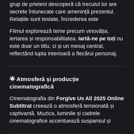
grup de prieteni descoperă că trecutul lor are
secrete întunecate care amenință prezentul.
Relațiile sunt testate, încrederea este
zdruncinată, iar alegerile morale devin cruciale.
Filmul explorează teme precum vinovăția,
Pe măsură ce tensiunea crește, spectatorul
iertarea și responsabilitatea.
Iartă-ne pe toți
nu
este martor la modul în care personajele
este doar un titlu, ci și un mesaj central,
încearcă să se ierte și să-și înfrunte propriile
reflectând lupta interioară a fiecărui personaj.
temeri.
Povestea te face să te întrebi ce ai face tu în
situații similare.
🌟 Atmosferă și producție
cinematografică
Cinematografia din
Forgive Us All 2025 Online
Subtitrat
creează o atmosferă tensionată și
captivantă. Muzica, luminile și cadrele
cinematografice accentuează suspansul și
emoțiile personajelor. Scenele sunt construite