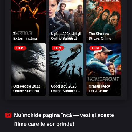
The
Uglies 2024 Urâții
The Shadow
Exterminating
Online Subtitrat
Strays Online
Angels 2006
Subtitrat
Online Subtitrat
FILM
FILM
FILM
Old People 2022
Good Boy 2025
Orasul FARA
Online Subtitrat
Online Subtitrat –
LEGI Online
Loial până la
Subtitrat - Filme
capăt
Online
Nu închide pagina încă — vezi și aceste
filme care te vor prinde!