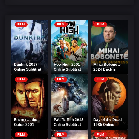
FILM
FILM
FILM
Dunkirk 2017
How High 2001
Mihai Bobonete
Online Subtitrat
Online Subtitrat
2024 Back in
HD
Business
FILM
FILM
FILM
Enemy at the
Pacific Rim 2013
Day of the Dead
Gates 2001
Online Subtitrat
1985 Online
Online Subtitrat
Subtitrat
FILM
FILM
FILM