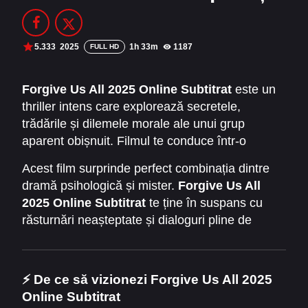
Filme Online 2014
Filme Online 2013
Filme Online 2012
Filme Online 2011
5.333
2025
1h 33m
1187
FULL HD
Filme Online 2010
Forgive Us All 2025 Online Subtitrat
este un
thriller intens care explorează secretele,
DMCA
trădările și dilemele morale ale unui grup
SERIALE ONLINE
aparent obișnuit. Filmul te conduce într-o
poveste plină de suspans și emoție, în care
TERMENI ȘI CONDIȚII
Acest film surprinde perfect combinația dintre
fiecare personaj are ceva de ascuns.
Iartă-ne
dramă psihologică și mister.
Forgive Us All
pe toți
este titlul care reflectă atât tensiunea
CONTACT
2025 Online Subtitrat
te ține în suspans cu
interioară a personajelor, cât și provocările pe
răsturnări neașteptate și dialoguri pline de
care le întâmpină pe parcursul acțiunii.
tensiune. Povestea este construită pentru a fi
captivantă de la primul minut, iar fiecare scenă
contribuie la descifrarea enigmei principale.
⚡ De ce să vizionezi Forgive Us All 2025
Online Subtitrat