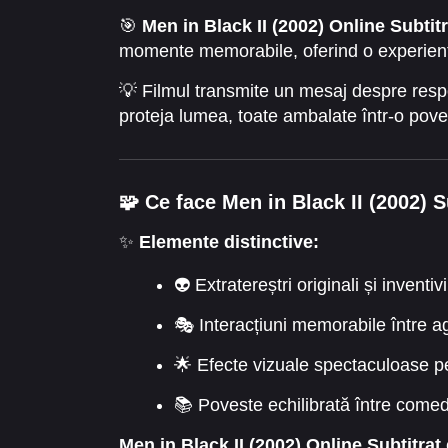
🎯
Men in Black II (2002) Online Subtitr
momente memorabile, oferind o experien
💡 Filmul transmite un mesaj despre respon
proteja lumea, toate ambalate într-o poves
🧩 Ce face Men in Black II (2002) S
✨
Elemente distinctive:
👽 Extratereștri originali și inven
🎭 Interacțiuni memorabile între a
🌟 Efecte vizuale spectaculoase p
📚 Poveste echilibrată între comed
Men in Black II (2002) Online Subtitrat