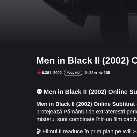
Men in Black II (2002) O
6.381
2002
1h 28m
185
FULL HD
👽 Men in Black II (2002) Online Su
Men in Black II (2002) Online Subtitrat
protejează Pământul de extratereștri peri
misterul sunt combinate într-un film captiv
🎬 Filmul îi readuce în prim-plan pe Will S