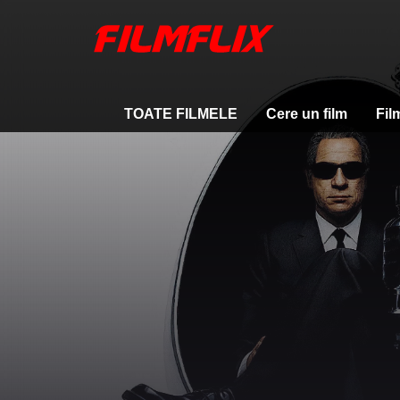
TOATE FILMELE
Cere un film
Fil