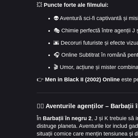
💥
Puncte forte ale filmului:
👽 Aventură sci-fi captivantă și mis
🎭 Chimie perfectă între agenții J ș
🌆 Decoruri futuriste și efecte viz
🎧 Online Subtitrat în română pentr
🎬 Umor, acțiune și mister combina
👉
Men in Black II (2002) Online
este pe
🕵️‍♂️ Aventurile agenților – Barbații
În
Barbații în negru 2
, J și K trebuie să
distruge planeta. Aventurile lor includ gadg
situații comice care mențin tensiunea și di