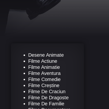
Desene Animate
Filme Actiune
Filme Animatie
Filme Aventura
Filme Comedie
Filme Creștine
Filme De Craciun
Filme De Dragoste
Filme De Familie