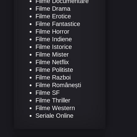
Filme Documentare
Filme Drama
Filme Erotice
Filme Fantastice
Filme Horror
Filme Indiene
Filme Istorice
Filme Mister
Filme Netflix
Filme Politiste
Filme Razboi
Filme Românești
Filme SF
Filme Thriller
Filme Western
Seriale Online