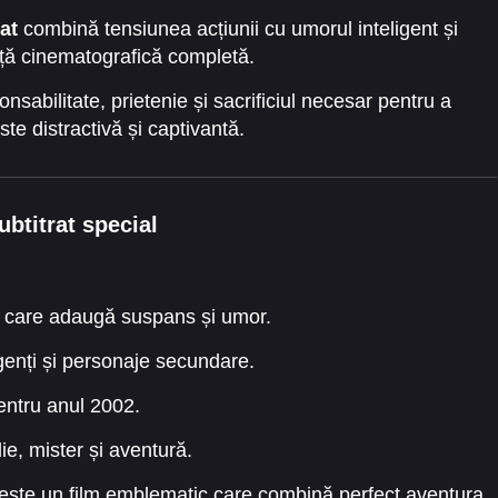
at
combină tensiunea acțiunii cu umorul inteligent și
ță cinematografică completă.
sabilitate, prietenie și sacrificiul necesar pentru a
te distractivă și captivantă.
ubtitrat special
tivi care adaugă suspans și umor.
genți și personaje secundare.
entru anul 2002.
ie, mister și aventură.
este un film emblematic care combină perfect aventura,