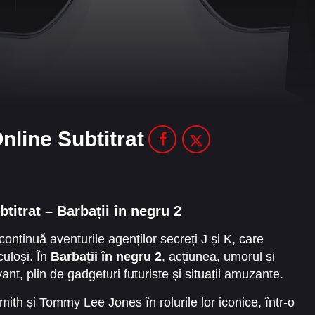
nline Subtitrat
btitrat – Barbații în negru 2
continuă aventurile agenților secreți J și K, care
culoși. În
Barbații în negru 2
, acțiunea, umorul și
ant, plin de gadgeturi futuriste și situații amuzante.
mith și Tommy Lee Jones în rolurile lor iconice, într-o