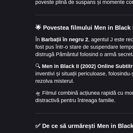
poveste plină de suspans și momente comi
🌟 Povestea filmului Men in Black I
În
Barbații în negru 2
, agentul J este re
fost pus într-o stare de suspendare tempor
distrugă Pământul folosind o armă secret
🔍
Men in Black II (2002) Online Subtitr
inventivi și situații periculoase, folosindu
rezolva misterul.
🛸 Filmul combină acțiunea rapidă cu mom
distractivă pentru întreaga familie.
✅ De ce să urmărești Men in Black 