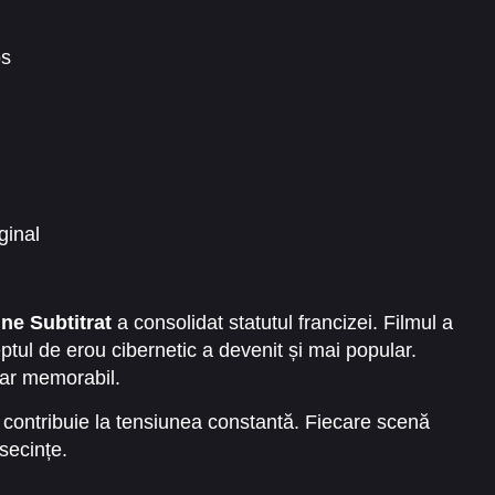
os
ginal
ne Subtitrat
a consolidat statutul francizei. Filmul a
eptul de erou cibernetic a devenit și mai popular.
sar memorabil.
l contribuie la tensiunea constantă. Fiecare scenă
secințe.