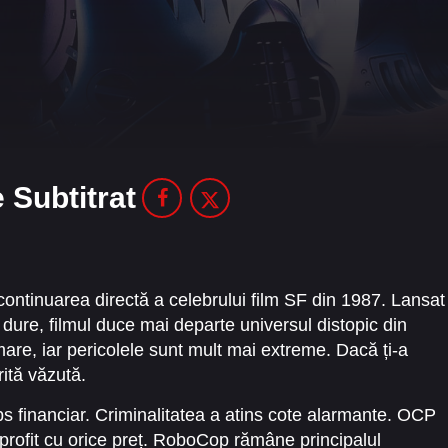
 Subtitrat
ontinuarea directă a celebrului film SF din 1987. Lansat
dure, filmul duce mai departe universul distopic din
are, iar pericolele sunt mult mai extreme. Dacă ți-a
ită văzută.
aps financiar. Criminalitatea a atins cote alarmante. OCP
 profit cu orice preț. RoboCop rămâne principalul