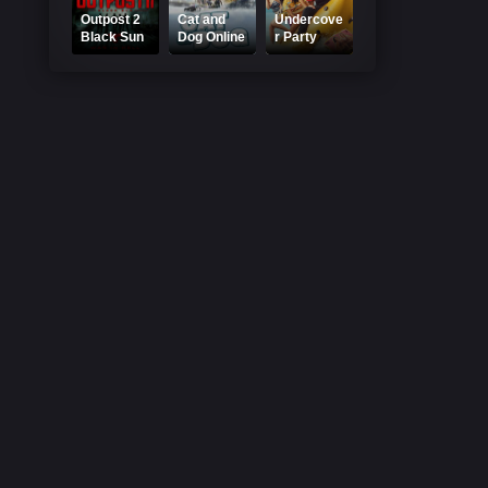
Outpost 2
Cat and
Undercove
Black Sun
Dog Online
r Party
Online
Subtitrat
Crasher
Subtitrat
2025
Online
Subtitrat