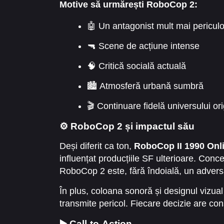
Motive să urmărești RoboCop 2:
🤖 Un antagonist mult mai pericul
🔫 Scene de acțiune intense
🧠 Critică socială actuală
🏙️ Atmosferă urbană sumbră
🎬 Continuare fidelă universului ori
⚙️ RoboCop 2 și impactul său
Deși diferit ca ton,
RoboCop II 1990 Onli
influențat producțiile SF ulterioare. Conc
RoboCop 2 este, fără îndoială, un adver
În plus, coloana sonoră și designul vizua
transmite pericol. Fiecare decizie are con
▶️ Call-to-Action