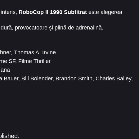
 intens,
RoboCop II 1990 Subtitrat
este alegerea
dură, provocatoare și plină de adrenalină.
.
shner
,
Thomas A. Irvine
lme SF
,
Filme Thriller
mana
a Bauer
,
Bill Bolender
,
Brandon Smith
,
Charles Bailey
,
ey
,
Cynthia Mackey
,
Dan O'Herlihy
,
David Dwyer
,
Ed
blished.