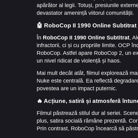
apărător al legii. Totuși, presiunile exter
devastator amenință viitorul comunității.
🤖 RoboCop II 1990 Online Subtitrat
În
RoboCop II 1990 Online Subtitrat
, A
infractorii, ci și cu propriile limite. OCP 
RoboCop. Astfel apare RoboCop 2, un exp
un nivel ridicat de violență și haos.
Mai mult decât atât, filmul explorează m
Nuke este centrală. Ea reflectă degradarea
povestea are un impact puternic.
🔥 Acțiune, satiră și atmosferă întu
Filmul păstrează stilul dur al seriei. Scen
plus, satira socială rămâne prezentă. Corp
Prin contrast, RoboCop încearcă să păst