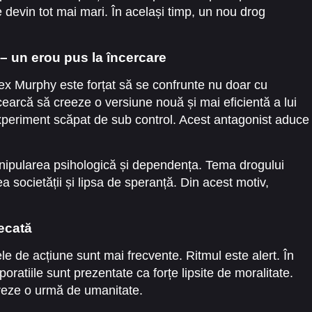
ne devin tot mai mari. În același timp, un nou drog
 – un erou pus la încercare
lex Murphy este forțat să se confrunte nu doar cu
încearcă să creeze o versiune nouă și mai eficientă a lui
eriment scăpat de sub control. Acest antagonist aduce
anipularea psihologică și dependența. Tema drogului
 societății și lipsa de speranță. Din acest motiv,
necată
ele de acțiune sunt mai frecvente. Ritmul este alert. În
oratiile sunt prezentate ca forțe lipsite de moralitate.
reze o urmă de umanitate.