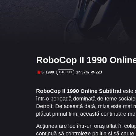
RoboCop II 1990 Online
6
1990
1h 57m
223
FULL HD
RoboCop II 1990 Online Subtitrat
este c
într-o perioadă dominată de teme sociale 
Detroit. De această dată, miza este mai m
plăcut primul film, această continuare mer
Acțiunea are loc într-un oraș aflat în col
continuă să controleze poliția și să caute