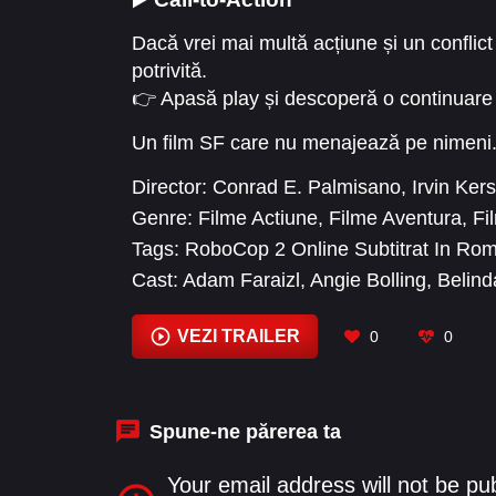
Dacă vrei mai multă acțiune și un conflict
potrivită.
👉 Apasă play și descoperă o continuare 
Un film SF care nu menajează pe nimeni
Director:
Conrad E. Palmisano
,
Irvin Ker
Genre:
Filme Actiune
,
Filme Aventura
,
Fi
Tags:
RoboCop 2 Online Subtitrat In Ro
Cast:
Adam Faraizl
,
Angie Bolling
,
Belind
Christopher Quinten
,
Clinton Austin Shirl
Geldart
VEZI TRAILER
0
0
Spune-ne părerea ta
Your email address will not be pu