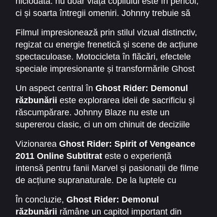
niciodată: nu doar viața copilului este în pericol,
păcătoșii. Însă viața lui ia o turnură dramatică
ci și soarta întregii omeniri. Johnny trebuie să
atunci când este recrutat de un călugăr mistic,
accepte din nou puterea înfricoșătoare a
Moreau, pentru a proteja un copil cu o putere
Filmul impresionează prin stilul vizual distinctiv,
Demonului răzbunării și să o folosească
specială pe care forțele demonice vor să o
regizat cu energie frenetică și scene de acțiune
împotriva celor care vor să răspândească
folosească pentru a aduce iadul pe Pământ.
spectaculoase. Motocicleta în flăcări, efectele
haosul. În timp ce lupta devine din ce în ce mai
speciale impresionante și transformările Ghost
intensă, el descoperă că poate găsi o formă de
Rider sunt elemente cheie care adaugă
răscumpărare prin protejarea inocenților.
Un aspect central în
Ghost Rider: Demonul
intensitate poveștii. Atmosfera este mult mai
răzbunării
este explorarea ideii de sacrificiu și
întunecată decât în primul film, iar Nicolas Cage
răscumpărare. Johnny Blaze nu este un
oferă o interpretare intensă și explozivă, care
supererou clasic, ci un om chinuit de deciziile
surprinde lupta interioară a personajului.
sale, prins între forțele luminii și ale
Vizionarea
Ghost Rider: Spirit of Vengeance
întunericului. Această complexitate transformă
2011 Online Subtitrat
este o experiență
filmul într-o poveste captivantă despre lupta
intensă pentru fanii Marvel și pasionații de filme
interioară și căutarea speranței.
de acțiune supranaturale. De la luptele cu
demoni până la scenele incendiare cu
În concluzie,
Ghost Rider: Demonul
motocicleta fantomatică, filmul oferă un
răzbunării
rămâne un capitol important din
spectacol vizual și emoțional unic.