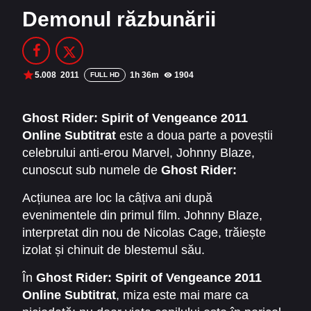
Demonul răzbunării
Filme Online 2014
Filme Online 2013
Filme Online 2012
Filme Online 2011
Filme Online 2010
5.008
2011
1h 36m
1904
FULL HD
DMCA
Ghost Rider: Spirit of Vengeance 2011
Online Subtitrat
este a doua parte a poveștii
SERIALE ONLINE
celebrului anti-erou Marvel, Johnny Blaze,
TERMENI ȘI CONDIȚII
cunoscut sub numele de
Ghost Rider:
Demonul răzbunării
. Lansat în 2011 și regizat
Acțiunea are loc la câțiva ani după
CONTACT
de duo-ul Mark Neveldine și Brian Taylor, filmul
evenimentele din primul film. Johnny Blaze,
continuă aventura întunecată a celui care și-a
interpretat din nou de Nicolas Cage, trăiește
vândut sufletul diavolului și care acum încearcă
izolat și chinuit de blestemul său.
să își răscumpere greșelile.
Transformarea sa în Ghost Rider îl face o armă
În
Ghost Rider: Spirit of Vengeance 2011
imposibil de controlat, iar flăcările răzbunării îl
Online Subtitrat
, miza este mai mare ca
ard de fiecare dată când se confruntă cu