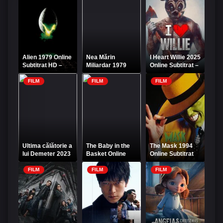
Alien 1979 Online
Nea Mărin
I Heart Willie 2025
Subtitrat HD –
Miliardar 1979
Online Subtitrat –
Clasicul horror
Film Online Gratis
Îl iubesc pe Willie
SF
FILM
FILM
FILM
Ultima călătorie a
The Baby in the
The Mask 1994
lui Demeter 2023
Basket Online
Online Subtitrat
Online Subtitrat
Subtitrat
FILM
FILM
FILM