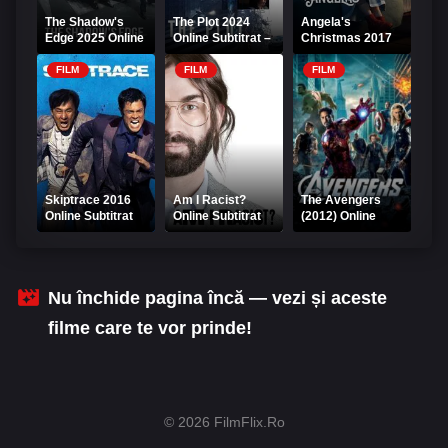
The Shadow's
The Plot 2024
Angela's
Edge 2025 Online
Online Subtitrat –
Christmas 2017
Subtitrat
Complotul
Online Subtitrat
Dezvăluit
FILM
FILM
FILM
Skiptrace 2016
Am I Racist?
The Avengers
Online Subtitrat
Online Subtitrat
(2012) Online
Subtitrat –
Răzbunătorii
Nu închide pagina încă — vezi și aceste
filme care te vor prinde!
© 2026 FilmFlix.Ro