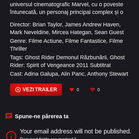
universul cinematografic Marvel, cu o poveste
întunecată, un personaj principal complex și o
atmosferă de neuitat. Dacă ești pasionat de
Director:
Brian Taylor
,
James Andrew Haven
,
filme cu supereroi diferiți de tiparul clasic,
Mark Neveldine
,
Mircea Hategan
,
Sean Guest
această producție este o alegere excelentă.
Genre:
Filme Actiune
,
Filme Fantastice
,
Filme
Thriller
Tags:
Ghost Rider Demonul Răzbunării
,
Ghost
Rider: Spirit of Vengeance 2011 Subtitrat
Cast:
Adina Galupa
,
Alin Panc
,
Anthony Stewart
Head
,
Christophe Lambert
,
Ciarán Hinds
,
Cristian Iacob
,
Fergus Riordan
,
Idris Elba
,
Ionut
VEZI TRAILER
0
0
Cristian Lefter
,
Jacek Koman
,
Jai Stefan
,
Johnny Whitworth
Spune-ne părerea ta
Your email address will not be published.