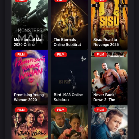
Monsters of Man
The Eternals
Sisu: Road to
2020 Online
Online Subtitrat
Revenge 2025
Subtitrat
Online Subtitrat
FILM
FILM
FILM
Promising Young
Bird 1988 Online
Never Back
Woman 2020
Subtitrat
Down 2: The
Online Subtitrat
Beatdown 2011
Online Subtitrat
FILM
FILM
FILM
HD