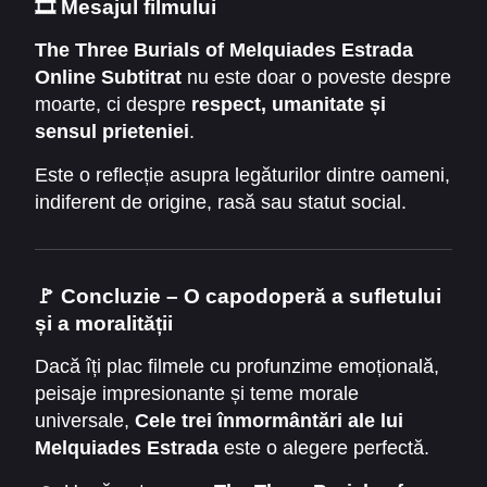
🎞️
Mesajul filmului
The Three Burials of Melquiades Estrada
Online Subtitrat
nu este doar o poveste despre
moarte, ci despre
respect, umanitate și
sensul prieteniei
.
Pete nu caută răzbunare, ci
răscumpărare
, atât
Este o reflecție asupra legăturilor dintre oameni,
pentru el, cât și pentru lumea nedreaptă din jur.
indiferent de origine, rasă sau statut social.
🚩
Concluzie – O capodoperă a sufletului
și a moralității
Dacă îți plac filmele cu profunzime emoțională,
peisaje impresionante și teme morale
universale,
Cele trei înmormântări ale lui
Melquiades Estrada
este o alegere perfectă.
Un film despre
adevăr, iertare și dragoste