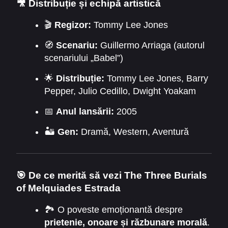
🎥
Distribuție și echipă artistică
🎬
Regizor:
Tommy Lee Jones
🧭
Scenariu:
Guillermo Arriaga (autorul
scenariului „Babel”)
🌟
Distribuție:
Tommy Lee Jones, Barry
Pepper, Julio Cedillo, Dwight Yoakam
📅
Anul lansării:
2005
🏜️
Gen:
Dramă, Western, Aventură
🎯
De ce merită să vezi The Three Burials
of Melquiades Estrada
🏞️ O poveste emoționantă despre
prietenie, onoare și răzbunare morală
.