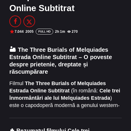
Online Subtitrat
Filme Online 2014
Filme Online 2013
Filme Online 2012
Filme Online 2011
Filme Online 2010
7.044
2005
2h 1m
270
FULL HD
DMCA
🏜️
The Three Burials of Melquiades
Estrada Online Subtitrat – O poveste
SERIALE ONLINE
despre prietenie, dreptate și
TERMENI ȘI CONDIȚII
răscumpărare
Filmul
The Three Burials of Melquiades
CONTACT
Estrada Online Subtitrat
(în română:
Cele trei
înmormântări ale lui Melquiades Estrada
)
este o capodoperă modernă a genului western-
dramă, regizată de
Tommy Lee Jones
, care
oferă o combinație intensă între emoție,
moralitate și justiție personală. Lansat în 2005,
🌵
Rezumatul filmului Cele trei