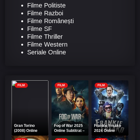
Filme Politiste
Filme Razboi
Filme Românești
Filme SF
Filme Thriller
Filme Western
Seriale Online
FILM
FILM
FILM
Gran Torino
Fog of War 2025
Frankie Freako
(2008) Online
Online Subtitrat –
2024 Online
Subtitrat HD
Ceața războiului
Subtitrat