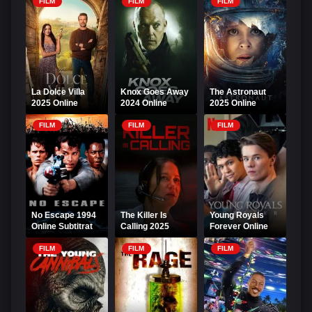
FILM
FILM
FILM
La Dolce Villa
Knox Goes Away
The Astronaut
2025 Online
2024 Online
2025 Online
Subtitrat
Subtitrat
Subtitrat
FILM
FILM
FILM
No Escape 1994
The Killer Is
Young Royals
Online Subtitrat
Calling 2025
Forever Online
Online Subtitrat –
Subtitrat
Sună Ucigașul!
FILM
FILM
FILM