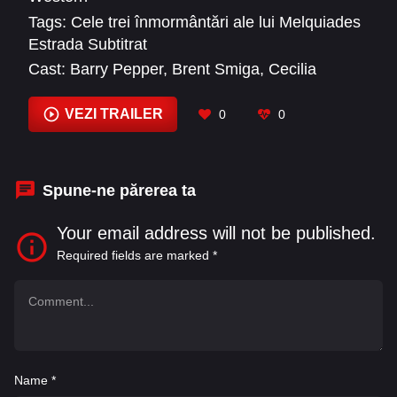
Tags:
Cele trei înmormântări ale lui Melquiades
Estrada Subtitrat
Cast:
Barry Pepper
,
Brent Smiga
,
Cecilia
Suárez
,
Diana Chavez
,
Dwight Yoakam
,
Guillermo Arriaga
,
Gustavo Sánchez Parra
,
VEZI TRAILER
0
0
Ignacio Guadalupe
,
Irineo Alvarez
,
January
Jones
,
Josh Berry
,
Julio Cesar Cedillo
Spune-ne părerea ta
Your email address will not be published.
Required fields are marked
*
Name
*