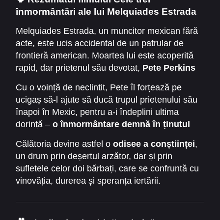
filmul explorează adâncimile sufletului uman și
înmormântări ale lui Melquiades Estrada
legătura profundă dintre prietenie și vină.
Melquiades Estrada, un muncitor mexican fără
acte, este ucis accidental de un patrular de
frontieră american. Moartea lui este acoperită
rapid, dar prietenul său devotat,
Pete Perkins
(Tommy Lee Jones)
, refuză să lase ca
Cu o voință de neclintit, Pete îl forțează pe
nedreptatea să rămână nepedepsită.
ucigaș să-l ajute să ducă trupul prietenului său
înapoi în Mexic, pentru a-i îndeplini ultima
dorință –
o înmormântare demnă în ținutul
natal
.
Călătoria devine astfel o
odisee a conștiinței
,
un drum prin deșertul arzător, dar și prin
sufletele celor doi bărbați, care se confruntă cu
vinovăția, durerea și speranța iertării.