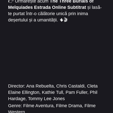
👉 Urmărește acum
The Three Burials of
pentru prieteni
, care rămâne mult timp în
Melquiades Estrada Online Subtitrat
și lasă-
mintea și în inima privitorului.
te purtat într-o călătorie unică prin inima
deșertului și a umanității. 🌵🎬
Director:
Ana Rebuelta
,
Chris Castaldi
,
Cleta
Elaine Ellington
,
Kathie Tull
,
Pam Fuller
,
Phil
Hardage
,
Tommy Lee Jones
Genre:
Filme Aventura
,
Filme Drama
,
Filme
Western