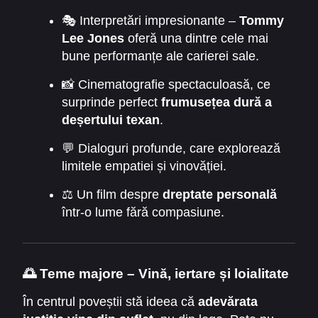
🎭 Interpretări impresionante –
Tommy
Lee Jones
oferă una dintre cele mai
bune performanțe ale carierei sale.
📸 Cinematografie spectaculoasă, ce
surprinde perfect
frumusețea dură a
deșertului texan
.
💬 Dialoguri profunde, care explorează
limitele empatiei și vinovăției.
⚖️ Un film despre
dreptate personală
într-o lume fără compasiune.
🌅
Teme majore – Vină, iertare și loialitate
În centrul poveștii stă ideea că
adevărata