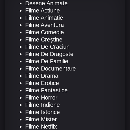
Desene Animate
Filme Online 2014
Filme Online 2013
Filme Actiune
Filme Animatie
Filme Online 2012
Filme Online 2011
Filme Aventura
Filme Online 2010
Filme Comedie
Filme Creștine
Filme De Craciun
DMCA
Filme De Dragoste
SERIALE ONLINE
Filme De Familie
Filme Documentare
TERMENI ȘI CONDIȚII
Filme Drama
CONTACT
Filme Erotice
Filme Fantastice
Filme Horror
Filme Indiene
Filme Istorice
Filme Mister
Filme Netflix