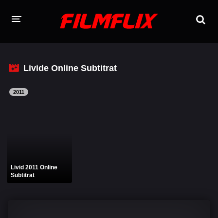
TOATE FILMELE
Livide Online Subtitrat
CERE UN FILM
2011
FILME ONLINE 2026 - 2010
Filme Online 2026
Filme Online 2025
Filme Online 2024
Filme Online 2023
Filme Online 2022
Filme Online 2021
Livid 2011 Online
Filme Online 2020
Filme Online 2018
Subtitrat
Filme Online 2019
Filme Online 2017
Filme Online 2016
Filme Online 2015