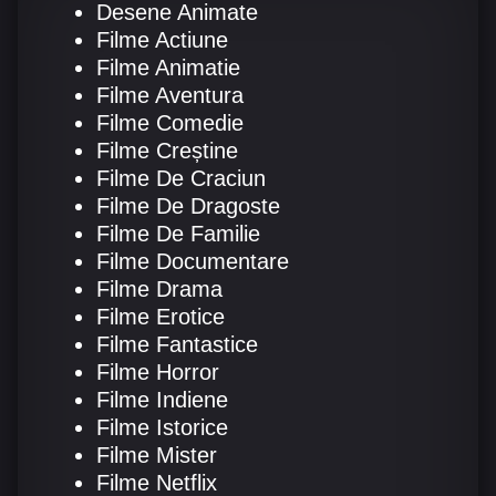
Desene Animate
Filme Online 2014
Filme Online 2013
Filme Actiune
Filme Animatie
Filme Online 2012
Filme Online 2011
Filme Aventura
Filme Online 2010
Filme Comedie
Filme Creștine
Filme De Craciun
DMCA
Filme De Dragoste
SERIALE ONLINE
Filme De Familie
Filme Documentare
TERMENI ȘI CONDIȚII
Filme Drama
CONTACT
Filme Erotice
Filme Fantastice
Filme Horror
Filme Indiene
Filme Istorice
Filme Mister
Filme Netflix