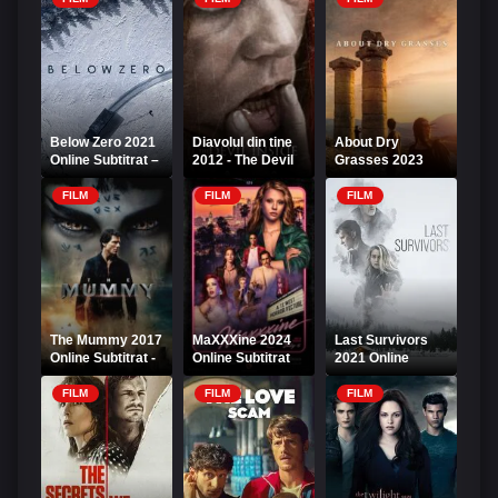
Below Zero 2021
Diavolul din tine
About Dry
Online Subtitrat –
2012 - The Devil
Grasses 2023
Suspans sub zero
Inside Online
Online Subtitrat –
Subtitrat
Prin ierburi
FILM
FILM
FILM
uscate
The Mummy 2017
MaXXXine 2024
Last Survivors
Online Subtitrat -
Online Subtitrat
2021 Online
Mumia
Subtitrat – Ultimii
supraviețuitori
FILM
FILM
FILM