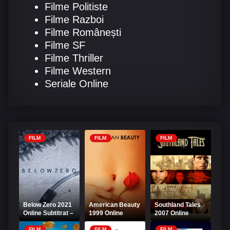
Filme Politiste
Filme Razboi
Filme Românești
Filme SF
Filme Thriller
Filme Western
Seriale Online
FILM
FILM
FILM
Below Zero 2021
American Beauty
Southland Tales
Online Subtitrat –
1999 Online
2007 Online
Suspans sub zero
Subtitrat
Subtitrat
FILM
FILM
FILM