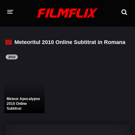
TOATE FILMELE
Meteoritul 2010 Online Subtitrat in Romana
CERE UN FILM
2010
FILME ONLINE 2026 - 2010
Filme Online 2026
Filme Online 2025
Filme Online 2024
Filme Online 2023
Filme Online 2022
Filme Online 2021
Meteor Apocalypse
2010 Online
Filme Online 2020
Filme Online 2018
Subtitrat
Filme Online 2019
Filme Online 2017
Filme Online 2016
Filme Online 2015