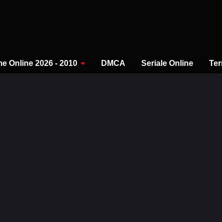
me Online 2026 - 2010
DMCA
Seriale Online
Ter