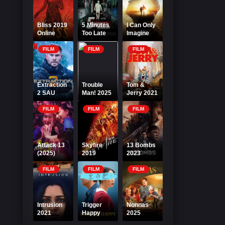
Bliss 2019
5 Minutes
I Can Only
Online
Too Late
Imagine
Subtitrat
2019
2018
Online
Online
FILM
FILM
FILM
Subtitrat
Subtitrat
Extraction
Trouble
Tom &
2 SAU
Man! 2025
Jerry 2021
Operațiune
Online
Online
a de
Subtitrat
Subtitrat –
FILM
FILM
FILM
recuperar
Aventuri
e 2 Din
Amuzante
2023
🐭🐱
Subtitrat
Attack 13
Skyfire
13 Bombs
(2025)
2019
2023
Online
Online
Online
Subtitrat
Subtitrat
Subtitrat
FILM
FILM
FILM
Intrusion
Trigger
Nonnas
2021
Happy
2025
Online
Online
Online