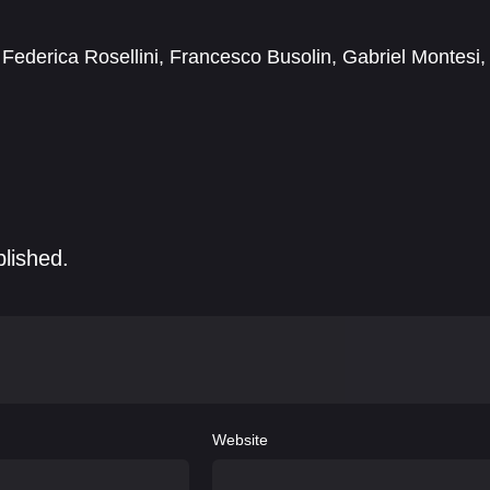
8, granițele dintre dragoste, știință și politică devin
Federica Rosellini
,
Francesco Busolin
,
Gabriel Montesi
,
uca Zaccaria
,
Giovanni Scotti
,
Giulio Maroncelli
,
blished.
Website