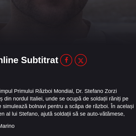
nline Subtitrat
 timpul Primului Război Mondial, Dr. Stefano Zorzi
ș din nordul Italiei, unde se ocupă de soldații răniți pe
e simulează bolnavi pentru a scăpa de război. În același
ten al lui Stefano, ajută soldații să se auto-vătămese,
alitatea celor doi nu este doar profesională, ci și
Marino
o asistentă medicală curajoasă și puternică. Însă, când