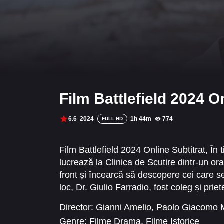
Film Battlefield 2024 O
6.6
2024
1h 44m
774
FULL HD
Film Battlefield 2024 Online Subtitrat, În
lucrează la Clinica de Scutire dintr-un ora
front și încearcă să descopere cei care s
loc, Dr. Giulio Farradio, fost coleg și prie
pentru a fi scutiți de serviciul militar. Riv
Director:
Gianni Amelio
,
Paolo Giacomo 
personală, amândoi fiind atrași de Anna, 
Genre:
Filme Drama
,
Filme Istorice