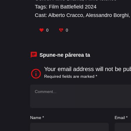
epidemia de febră „spaniolă” lovește în 191
Tags:
Film Battlefield 2024
periculos de vagi.
Cast:
Alberto Cracco
,
Alessandro Borghi
,
Gabriel Zama
,
Gianluca Guizzardi
,
Gianl
Giuseppe Amelio
,
Guido Rigatti
0
0
Spune-ne părerea ta
Your email address will not be pu
Required fields are marked
*
Name
*
Email
*