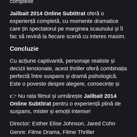
complexe
✔ Dacă apreciezi răsturnările neașteptate și
Jailbait 2014 Online Subtitrat
oferă o
dramatismul real
experiență completă, cu momente dramatice
✔ Dacă vrei să simți adrenalina deciziilor
care țin spectatorul pe marginea scaunului și îl
periculoase
fac să revină la fiecare scenă cu interes maxim.
Concluzie
Cu acțiune captivantă, personaje realiste și
decizii tensionate, acest thriller oferă combinația
perfectă între suspans și dramă psihologică.
Este o poveste despre alegere, consecințe și
lupta interioară. Ideală pentru vizionare acasă
👉 Nu rata filmul și urmărește
Jailbait 2014
sau pentru fanii genului.
Online Subtitrat
pentru o experiență plină de
suspans, mister și emoții intense!
Director:
Esther Elise Johnson
,
Jared Cohn
Genre:
Filme Drama
,
Filme Thriller