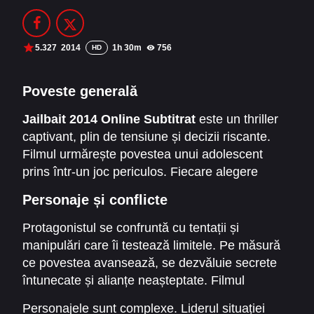
Filme Online 2014
Filme Online 2013
Filme Online 2012
Filme Online 2011
5.327
2014
1h 30m
756
HD
Filme Online 2010
Poveste generală
DMCA
Jailbait 2014 Online Subtitrat
este un thriller
captivant, plin de tensiune și decizii riscante.
SERIALE ONLINE
Filmul urmărește povestea unui adolescent
TERMENI ȘI CONDIȚII
prins într-un joc periculos. Fiecare alegere
poate avea efecte neașteptate. Ritmul alert și
Personaje și conflicte
CONTACT
suspansul constant fac din acest film o
experiență memorabilă pentru fanii genului
Protagonistul se confruntă cu tentații și
thriller.
manipulări care îi testează limitele. Pe măsură
ce povestea avansează, se dezvăluie secrete
întunecate și alianțe neașteptate. Filmul
explorează nu doar acțiunea dramatică, ci și
Personajele sunt complexe. Liderul situației