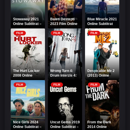
Stowaway 2021
Baieti Destepti
Blue Miracle 2021
Online Subtitrat –
2023 Film Online
Online Subtitrat
Pasagerul
Romanesc
clandestin
FILM
FILM
FILM
The Hurt Locker
Wrong Turn 4:
Despicable Me 2
2008 Online
Drum interzis 4:
(2013) Online
Subtitrat – Misiuni
Începuturi
Subtitrat – Sunt
periculoase
sângeroase
un mic ticălos 2
FILM
FILM
FILM
Online Subtitrat
Nice Girls 2024
Uncut Gems 2019
From the Dark
Online Subtitrat –
Online Subtitrat –
2014 Online