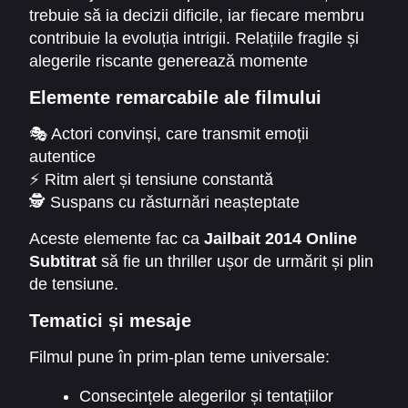
conflictele emoționale și morale.
trebuie să ia decizii dificile, iar fiecare membru
contribuie la evoluția intrigii. Relațiile fragile și
alegerile riscante generează momente
dramatice care țin spectatorul captivat.
Elemente remarcabile ale filmului
🎭 Actori convinși, care transmit emoții
autentice
⚡ Ritm alert și tensiune constantă
🕵️ Suspans cu răsturnări neașteptate
📌 Scene care arată consecințele alegerilor
Aceste elemente fac ca
Jailbait 2014 Online
dificile
Subtitrat
să fie un thriller ușor de urmărit și plin
🎬 Poveste realistă, cu dramatism și conflict
de tensiune.
psihologic
Tematici și mesaje
Filmul pune în prim-plan teme universale:
Consecințele alegerilor și tentațiilor