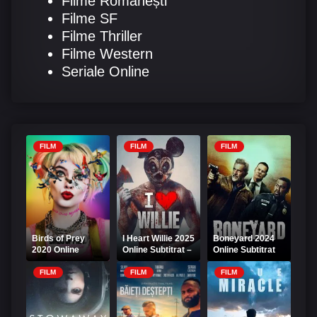
Filme Românești
Filme SF
Filme Thriller
Filme Western
Seriale Online
FILM
FILM
FILM
Birds of Prey
I Heart Willie 2025
Boneyard 2024
2020 Online
Online Subtitrat –
Online Subtitrat
Subtitrat HD
Îl iubesc pe Willie
FILM
FILM
FILM