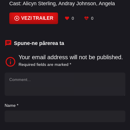
Cast:
Alicyn Sterling
,
Andray Johnson
,
Angela
Benitez-Getz
,
Angie Gregory
,
Barrett Perlman
,
Bill Devlin
,
Brittoni Sinclair
,
Christabel Rivero
,
VEZI TRAILER
0
0
Cynthia Dallas
,
David Brite
,
Deborah Rombaut
,
Diana Danger
Spune-ne părerea ta
Your email address will not be published.
Required fields are marked
*
Name
*