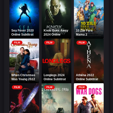
călărețului fără
cap
Sea Fever 2020
Knox Goes Away
10 Zile Fara
Online Subtitrat
2024 Online
Mama 2
Subtitrat
FILM
FILM
FILM
When Christmas
Longlegs 2024
Athena 2022
Was Young 2022
Online Subtitrat
Online Subtitrat
Online Subtitrat
FILM
FILM
FILM