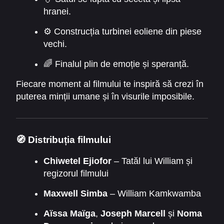
hranei.
⚙️ Construcția turbinei eoliene din piese
vechi.
🌈 Finalul plin de emoție și speranță.
Fiecare moment al filmului te inspiră să crezi în
puterea minții umane și în visurile imposibile.
🧭
Distribuția filmului
Chiwetel Ejiofor
– Tatăl lui William și
regizorul filmului
Maxwell Simba
– William Kamkwamba
Aïssa Maïga
,
Joseph Marcell
și
Noma