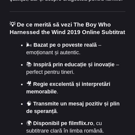
Cu multă muncă și ingeniozitate, William
construiește o
turbina eoliană
care pompează
apă și salvează recolta satului.
💡
De ce merită să vezi The Boy Who
Harnessed the Wind 2019 Online Subtitrat
🌬️
Bazat pe o poveste reală
–
emoționant și autentic.
📚
Inspiră prin educație și inovație
–
perfect pentru tineri.
🎥
Regie excelentă și interpretări
memorabile
.
🧠
Transmite un mesaj pozitiv și plin
de speranță
.
🌍
Disponibil pe filmflix.ro
, cu
subtitrare clară în limba română.