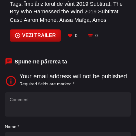
Tags:
Îmblânzitorul de vânt 2019 Subtitrat
,
The
Boy Who Harnessed the Wind 2019 Subtitrat
Cast:
Aaron Mhone
,
Aïssa Maïga
,
Amos
Chimpokoser
,
Beatus Ble Msamange
,
Bruno
Chitsulo
,
Chiwetel Ejiofor
,
Eddie Mbugua
,
VEZI TRAILER
0
0
Edward Khomamphero
,
Edwin Chonde
,
Felix
Lemburgo
,
Fiskan Makawa
,
Fredrick Lukhere
Spune-ne părerea ta
Your email address will not be published.
Required fields are marked
*
Name
*