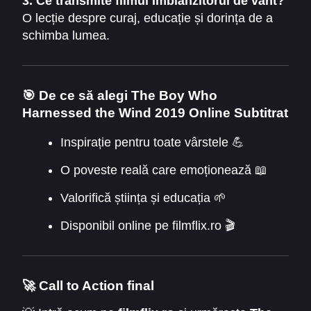
3. Ce transmite filmul Îmblânzitorul de vânt?
O lecție despre curaj, educație și dorința de a
schimba lumea.
🎯
De ce să alegi The Boy Who
Harnessed the Wind 2019 Online Subtitrat
Inspirație pentru toate vârstele 💪
O poveste reală care emoționează 📖
Valorifică știința și educația 🌱
Disponibil online pe filmflix.ro 🎬
🚀
Call to Action final