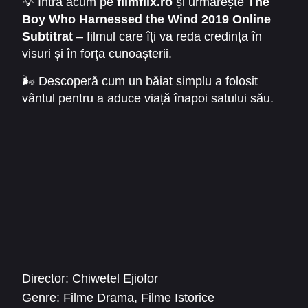
💡 Intră acum pe
filmflix.ro
și urmărește
The
Boy Who Harnessed the Wind 2019 Online
Subtitrat
– filmul care îți va reda credința în
visuri și în forța cunoașterii.
🌬️ Descoperă cum un băiat simplu a folosit
vântul pentru a aduce viață înapoi satului său.
Director:
Chiwetel Ejiofor
Genre:
Filme Drama
,
Filme Istorice