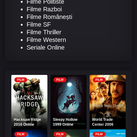
Filme Politiste
Filme Razboi
Filme Românești
Filme SF
Filme Thriller
Filme Western
Seriale Online
FILM
FILM
FILM
Hacksaw Ridge
Sleepy Hollow
World Trade
2016 Online
1999 Online
Center 2006
Subtitrat – Fără
Subtitrat -
Online Subtitrat
armă în linia întâi
Legenda
FILM
FILM
FILM