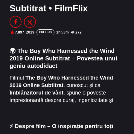
Subtitrat • FilmFlix
Filme Online 2014
Filme Online 2013
Filme Online 2012
Filme Online 2011
Filme Online 2010
7.897
2019
1h 53m
272
FULL HD
DMCA
🌍
The Boy Who Harnessed the Wind
2019 Online Subtitrat – Povestea unui
SERIALE ONLINE
geniu autodidact
TERMENI ȘI CONDIȚII
Filmul
The Boy Who Harnessed the Wind
2019 Online Subtitrat
, cunoscut și ca
CONTACT
Îmblânzitorul de vânt
, spune o poveste
impresionantă despre curaj, ingeniozitate și
speranță. Inspirat din fapte reale, filmul
urmărește viața tânărului
William
Kamkwamba
, un băiat din Malawi care
⚡
Despre film – O inspirație pentru toți
salvează satul său de la foamete construind o