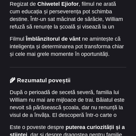
turbină eoliană.
Regizat de
Chiwetel Ejiofor
, filmul ne arată
cum educația și perseverența pot schimba
destine. Într-un sat măcinat de sărăcie, William
refuză să renunțe la școală și visează la un
viitor mai bun. Cu ajutorul cunoștințelor dintr-un
Filmul
Îmblânzitorul de vânt
ne amintește că
manual vechi de fizică, el creează o turbină din
inteligența și determinarea pot transforma chiar
materiale reciclate, aducând speranță
și cele mai grele momente în oportunități.
comunității sale.
🌾
Rezumatul poveștii
După o perioadă de secetă severă, familia lui
William nu mai are mijloace de trai. Băiatul este
nevoit să părăsească școala, dar nu renunță la
visul de a învăța. El descoperă într-o carte o
idee care îi va schimba viața: folosirea vântului
Este o poveste despre
puterea curiozității și a
pentru a genera energie.
științei
, dar și despre dragostea pentru familie.