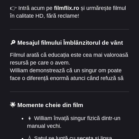
👉 Intră acum pe
filmflix.ro
și urmărește filmul
în calitate HD, fără reclame!
🔎
Mesajul filmului Îmblânzitorul de vânt
Filmul arată că educația este cea mai valoroasă
resursă pe care o avem.
William demonstrează că un singur om poate
face o diferență enormă atunci când refuză să
renunțe.
The Boy Who Harnessed the Wind 2019
Online Subtitrat
devine astfel o lecție despre
🌟
Momente cheie din film
curaj, determinare și inovație.
👦 William învață singur fizică dintr-un
manual vechi.
💧 Satul se luptă cu seceta și lipsa