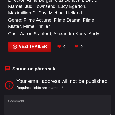
Mamet
,
Judi Townsend
,
Lucy Egerton
,
Maximillian D. Day
,
Michael Helfand
Genre:
Filme Actiune
,
Filme Drama
,
Filme
Mister
,
Filme Thriller
Cast:
Aaron Stanford
,
Alexandra Kerry
,
Andy
Davoli
,
Annie Morgan
,
Bob Jennings
,
Camden
Munson
,
Chelle Cerceo
,
Chino Binamo
,
Chris
VEZI TRAILER
0
0
LaCentra
,
Christopher Kaldor
,
Christopher
Tandon
,
Clara Mamet
Spune-ne părerea ta
Your email address will not be published.
Required fields are marked
*