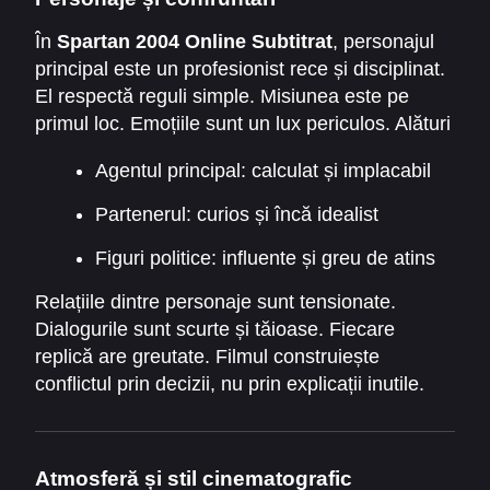
În
Spartan 2004 Online Subtitrat
, personajul
principal este un profesionist rece și disciplinat.
El respectă reguli simple. Misiunea este pe
primul loc. Emoțiile sunt un lux periculos. Alături
de el apare un partener mai tânăr, prins între
Agentul principal: calculat și implacabil
loialitate și moralitate.
Partenerul: curios și încă idealist
Figuri politice: influente și greu de atins
Relațiile dintre personaje sunt tensionate.
Dialogurile sunt scurte și tăioase. Fiecare
replică are greutate. Filmul construiește
conflictul prin decizii, nu prin explicații inutile.
Atmosferă și stil cinematografic