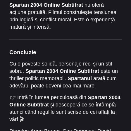
guvernamentale
Spartan 2004 Online Subtitrat
nu oferă
acțiune gratuită. Filmul construiește tensiunea
prin logică și conflict moral. Este o experiență
matură și intensă.
Concluzie
Cu o poveste solidă, personaje reci și un stil
sobru,
Spartan 2004 Online Subtitrat
este un
thriller politic memorabil.
Spartanul
arată cum
adevărul poate deveni cea mai mare
amenințare într-un joc de putere bine controlat.
👉 Intră în lumea periculoasă din
Spartan 2004
Online Subtitrat
și descoperă ce se întâmplă
atunci când regulile sunt scrise de cei aflați la
vârf 🎬
Director:
Anne Berger
,
Cas Donovan
,
David