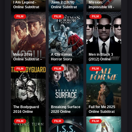
I Am Legend -
Jaws 2 (1978)
Mission:
Online Subtitrat
Online Subtitrat
Impossible VII -
Dead Reckoning
Part One 2023
FILM
FILM
FILM
Mosul 2019
A Christmas
Men in Black 3
Online Subtitrat –
Horror Story
(2012) Online
Acțiune și
2015 Online
Subtitrat
Suspans
Subtitrat
FILM
FILM
FILM
The Bodyguard
Breaking Surface
Fall for Me 2025
2016 Online
2020 Online
Online Subtitrat
Subtitrat
Subtitrat
FILM
FILM
FILM