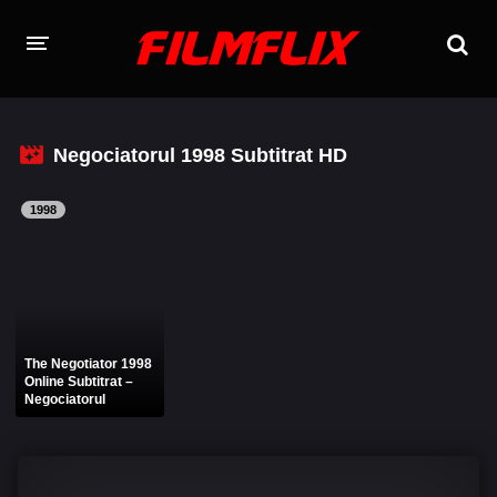
TOATE FILMELE
Negociatorul 1998 Subtitrat HD
CERE UN FILM
1998
FILME ONLINE 2026 - 2010
Filme Online 2026
Filme Online 2025
Filme Online 2024
Filme Online 2023
Filme Online 2022
Filme Online 2021
The Negotiator 1998
Online Subtitrat –
Filme Online 2020
Filme Online 2018
Negociatorul
Filme Online 2019
Filme Online 2017
Filme Online 2016
Filme Online 2015