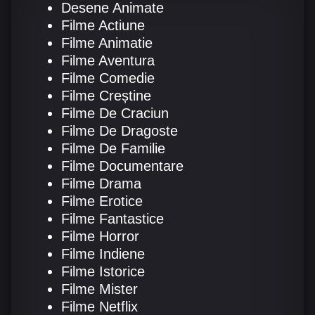
Desene Animate
Filme Online 2014
Filme Online 2013
Filme Actiune
Filme Animatie
Filme Online 2012
Filme Online 2011
Filme Aventura
Filme Online 2010
Filme Comedie
Filme Creștine
Filme De Craciun
DMCA
Filme De Dragoste
SERIALE ONLINE
Filme De Familie
Filme Documentare
TERMENI ȘI CONDIȚII
Filme Drama
CONTACT
Filme Erotice
Filme Fantastice
Filme Horror
Filme Indiene
Filme Istorice
Filme Mister
Filme Netflix