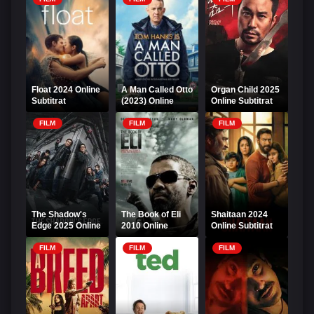
Float 2024 Online
A Man Called Otto
Organ Child 2025
Subtitrat
(2023) Online
Online Subtitrat
Subtitrat
FILM
FILM
FILM
The Shadow's
The Book of Eli
Shaitaan 2024
Edge 2025 Online
2010 Online
Online Subtitrat
Subtitrat
Subtitrat
FILM
FILM
FILM