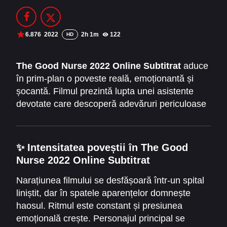
Filme Online 2014
Filme Online 2013
Filme Online 2012
Filme Online 2011
6.876
2022
2h 1m
122
HD
Filme Online 2010
The Good Nurse 2022 Online Subtitrat
aduce
în prim-plan o poveste reală, emoționantă și
DMCA
șocantă. Filmul prezintă lupta unei asistente
SERIALE ONLINE
devotate care descoperă adevăruri periculoase
despre un coleg aparent calm și de încredere.
TERMENI ȘI CONDIȚII
Atmosfera este tensionată și crește constant, iar
personajele sunt construite cu profunzime și
CONTACT
✨ Intensitatea poveștii în The Good
realism. “
Infirmiera cea bună
” devine astfel
Nurse 2022 Online Subtitrat
mai mult decât un thriller. Devine o lecție despre
curaj și moralitate.
Narațiunea filmului se desfășoară într-un spital
liniștit, dar în spatele aparențelor domnește
haosul. Ritmul este constant și presiunea
emoțională crește. Personajul principal se