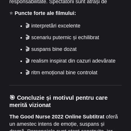
responsabilitate. Spectatorii sunt atrași de
autenticitate. Emoțiile personajelor sunt
⭐
Puncte forte ale filmului:
credibile. Fiecare etapă a poveștii este menită
să implice publicul.
🎬 interpretări excelente
🎬 scenariu puternic și echilibrat
🎬 suspans bine dozat
🎬 realism inspirat din cazuri adevărate
🎬 ritm emoțional bine controlat
🎯 Concluzie și motivul pentru care
merită vizionat
The Good Nurse 2022 Online Subtitrat
oferă
un amestec intens de emoție, suspans și