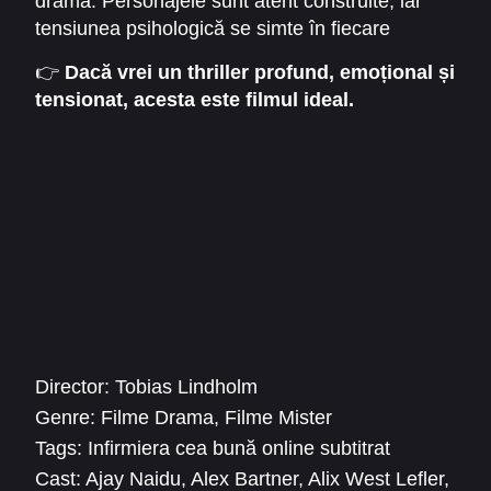
dramă. Personajele sunt atent construite, iar
tensiunea psihologică se simte în fiecare
moment. “
Infirmiera cea bună
” este un film
👉
Dacă vrei un thriller profund, emoțional și
care rămâne în mintea privitorului mult timp
tensionat, acesta este filmul ideal.
după vizionare. Este potrivit pentru cei care
adoră thrillerele inteligente și poveștile inspirate
din realitate.
Director:
Tobias Lindholm
Genre:
Filme Drama
,
Filme Mister
Tags:
Infirmiera cea bună online subtitrat
Cast:
Ajay Naidu
,
Alex Bartner
,
Alix West Lefler
,