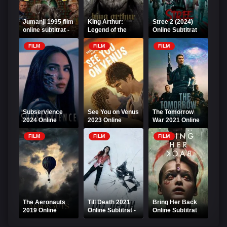
Jumanji 1995 film
King Arthur:
Stree 2 (2024)
online subtitrat -
Legend of the
Online Subtitrat
FilmFlix
Sword (2017)
Online Subtitrat
FILM
FILM
FILM
Subservience
See You on Venus
The Tomorrow
2024 Online
2023 Online
War 2021 Online
Subtitrat
Subtitrat – Ne
Subtitrat
vedem pe Venus
FILM
FILM
FILM
The Aeronauts
Till Death 2021
Bring Her Back
2019 Online
Online Subtitrat -
Online Subtitrat
Subtitrat
Până la moarte
HD - Să o aduci
înapoi