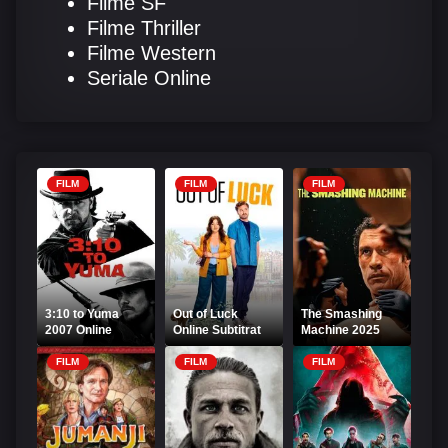
Filme SF
Filme Thriller
Filme Western
Seriale Online
FILM
FILM
FILM
3:10 to Yuma
Out of Luck
The Smashing
2007 Online
Online Subtitrat
Machine 2025
Subtitrat
Online Subtitrat
FILM
FILM
FILM