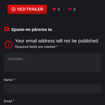
Andrew James Bleidner
,
Anjelica Bosboom
,
Becca Marks
,
Beth Dixon
,
Brian Sayers
,
Brooke
VEZI TRAILER
0
0
Stacy Mills
,
Bruce MacVittie
,
Charlotte Cohn-
Williams
,
Chris Henry Coffey
Spune-ne părerea ta
Your email address will not be published.
Required fields are marked
*
Name
*
Email
*