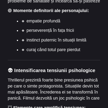
probleme de sănătate și încearcă să-și păstreze
echilibrul. Vulnerabilitatea ei devine însă și
🟢
Momente definitorii ale personajului:
sursa curajului. Descoperă indicii ciudate și
devine tot mai suspicioasă. Fiecare detaliu o
🔸 empatie profundă
apropie de adevărul dureros.
🔸 perseverență în fața fricii
🔸 instinct puternic în situații limită
🔸 curaj când totul pare pierdut
😨 Intensificarea tensiunii psihologice
Thrillerul prezintă foarte bine presiunea psihică
pe care o simte protagonista. Situațiile devin tot
mai apăsătoare. Încrederea ei se transformă în
panică. Filmul dezvoltă un joc psihologic în care
fiecare gest pare suspect. Trecerea de la
💥
Elemente care amplifică tensiunea: