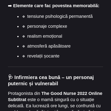
confruntă cu dileme morale puternice. Legătura
➡️
Elemente care fac povestea memorabilă:
dintre ea și colegul său pare la început sinceră.
Dar comportamentul lui schimbă direcția
🔹 tensiune psihologică permanentă
poveștii. Această alunecare spre întuneric este
🔹 personaje complexe
prezentată treptat și credibil.
🔹 realism emoțional
🔹 atmosferă apăsătoare
🔹 revelații șocante
🩺 Infirmiera cea bună – un personaj
puternic și vulnerabil
Protagonista din
The Good Nurse 2022 Online
Subtitrat
este o mamă singură cu o situație
delicată. Ea lucrează ore lungi, se confruntă cu