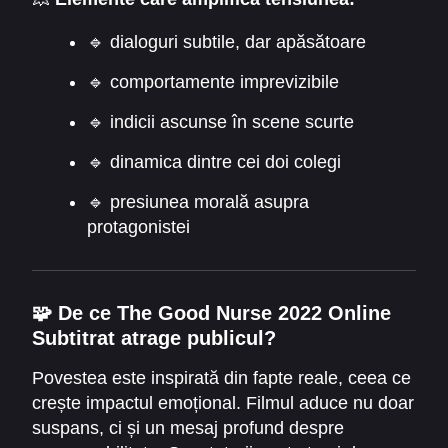
siguranță la teamă este graduală. Atmosfera
devine sufocantă, iar pericolul iminent se simte
🔹 dialoguri subtile, dar apăsătoare
în fiecare scenă.
🔹 comportamente imprevizibile
🔹 indicii ascunse în scene scurte
🔹 dinamica dintre cei doi colegi
🔹 presiunea morală asupra
protagonistei
🧩 De ce The Good Nurse 2022 Online
Subtitrat atrage publicul?
Povestea este inspirată din fapte reale, ceea ce
crește impactul emoțional. Filmul aduce nu doar
suspans, ci și un mesaj profund despre