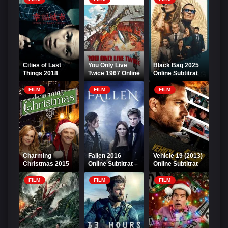
Cities of Last
You Only Live
Black Bag 2025
Things 2018
Twice 1967 Online
Online Subtitrat
Online Subtitrat
Subtitrat
FILM
FILM
FILM
Charming
Fallen 2016
Vehicle 19 (2013)
Christmas 2015
Online Subtitrat –
Online Subtitrat
Online Subtitrat
Picat din Cer
FILM
FILM
FILM