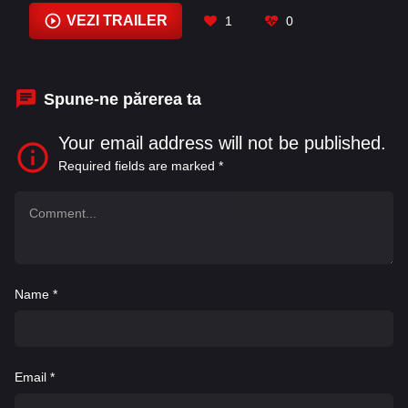
Bassett
,
Angela Cipra
,
Baaba Maal
,
Bill Barrett
,
VEZI TRAILER
1
0
Chadwick Boseman
,
Connie Chiume
,
Corey
Hibbert
Spune-ne părerea ta
Your email address will not be published.
Required fields are marked
*
Name
*
Email
*