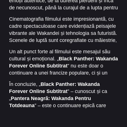
emoții autentice, de la durerea pierderii și frica
responsabilității și moștenirii pe care o implică
de necunoscut, până la curajul de a lupta pentru
rolul de lider. „
Black Panther: Wakanda
ceea ce este corect. „
Pantera Neagră:
Forever Online Subtitrat
” reușește să mențină
Cinematografia filmului este impresionantă, cu
Wakanda Pentru Totdeauna
” explorează teme
tensiunea și emoția pe tot parcursul filmului,
cadre spectaculoase care evidențiază peisajele
universale precum responsabilitatea, sacrificiul
combinând momente de luptă spectaculoase cu
vibrante ale Wakandei și tehnologia sa futuristă.
și legătura între trecut și viitor, făcând din film
scene emoționante și introspective.
Scenele de luptă sunt coregrafiate cu măiestrie,
nu doar o experiență de acțiune, ci și o lecție de
iar efectele vizuale completează perfect
viață despre curaj și loialitate.
Un alt punct forte al filmului este mesajul său
acțiunea, oferind un nivel ridicat de realism și
cultural și emoțional. „
Black Panther: Wakanda
imersiune. Coloana sonoră adaugă profunzime
Forever Online Subtitrat
” nu este doar o
emoțională, acompaniind momentele de
continuare a unei francize populare, ci și un
tensiune și triumf ale personajelor.
omagiu adus tradițiilor, comunității și curajului
În concluzie, „
Black Panther: Wakanda
uman. Filmul reușește să echilibreze
Forever Online Subtitrat
” – cunoscut și ca
momentele de acțiune spectaculoasă cu cele de
„
Pantera Neagră: Wakanda Pentru
reflecție și emoție, făcându-l potrivit atât pentru
Totdeauna
” – este o continuare epică care
fanii Marvel, cât și pentru publicul larg care
combină acțiunea intensă, emoția și povestea
apreciază poveștile inspiraționale.
culturală într-un mod remarcabil. Este un film de
neratat pentru cei care doresc să trăiască