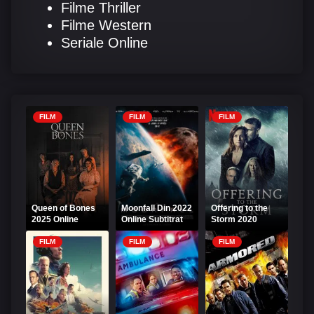
Filme Thriller
Filme Western
Seriale Online
FILM
FILM
FILM
Queen of Bones
Moonfall Din 2022
Offering to the
2025 Online
Online Subtitrat
Storm 2020
Subtitrat
Online Subtitrat
FILM
FILM
FILM