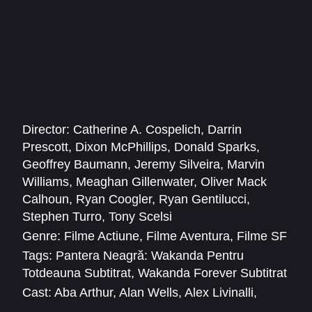
aventura Wakandei, să fie impresionați de
vizualuri spectaculoase și să fie emoționați de
povestea eroilor săi.
Director:
Catherine A. Cospelich
,
Darrin
Prescott
,
Dixon McPhillips
,
Donald Sparks
,
Geoffrey Baumann
,
Jeremy Silveira
,
Marvin
Williams
,
Meaghan Gillenwater
,
Oliver Mack
Calhoun
,
Ryan Coogler
,
Ryan Gentilucci
,
Stephen Turro
,
Tony Scelsi
Genre:
Filme Actiune
,
Filme Aventura
,
Filme SF
Tags:
Pantera Neagră: Wakanda Pentru
Totdeauna Subtitrat
,
Wakanda Forever Subtitrat
Cast:
Aba Arthur
,
Alan Wells
,
Alex Livinalli
,
Amber Harrington
,
Anderson Cooper
,
Angela