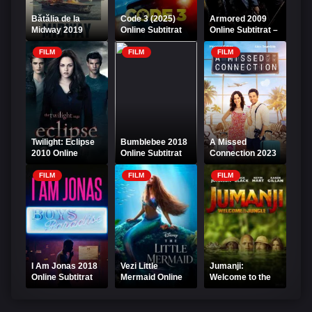
Bătălia de la
Code 3 (2025)
Armored 2009
Midway 2019
Online Subtitrat
Online Subtitrat –
Online Subtitrat
HD
Transport blindat
în pericol
FILM
FILM
FILM
Twilight: Eclipse
Bumblebee 2018
A Missed
2010 Online
Online Subtitrat
Connection 2023
Subtitrat - Saga
Online Subtitrat –
Amurg Eclipsa
Drama iubirii
FILM
FILM
FILM
I Am Jonas 2018
Vezi Little
Jumanji:
Online Subtitrat
Mermaid Online
Welcome to the
Subtitrat
Jungle (2017)
Online Subtitrat