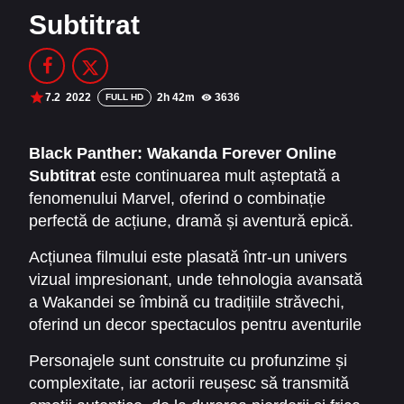
Subtitrat
Filme Online 2014
Filme Online 2013
Filme Online 2012
Filme Online 2011
Filme Online 2010
7.2
2022
2h 42m
3636
FULL HD
DMCA
Black Panther: Wakanda Forever Online
Subtitrat
este continuarea mult așteptată a
SERIALE ONLINE
fenomenului Marvel, oferind o combinație
TERMENI ȘI CONDIȚII
perfectă de acțiune, dramă și aventură epică.
Filmul urmărește destinul Wakandei după
Acțiunea filmului este plasată într-un univers
CONTACT
pierderea regelui T’Challa, explorând
vizual impresionant, unde tehnologia avansată
provocările unui regat care trebuie să-și apere
a Wakandei se îmbină cu tradițiile străvechi,
tradițiile, cultura și viitorul în fața amenințărilor
oferind un decor spectaculos pentru aventurile
externe și interne. În acest context, „
Pantera
eroilor săi. Povestea dezvoltă personaje noi și
Neagră: Wakanda Pentru Totdeauna
” aduce o
Personajele sunt construite cu profunzime și
revine asupra celor deja îndrăgiți, oferind o
poveste captivantă despre curaj, loialitate și
complexitate, iar actorii reușesc să transmită
perspectivă mai profundă asupra
sacrificiu.