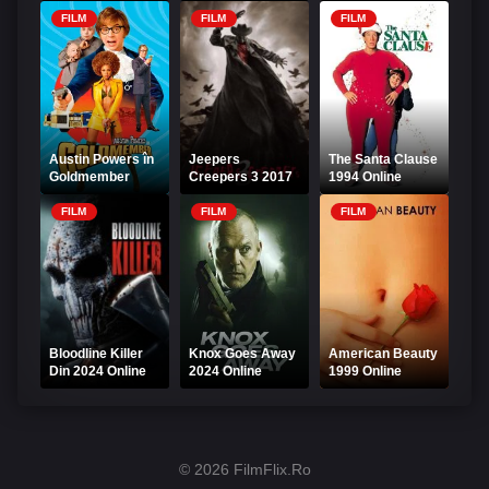
Dezastru nuclear
Subtitrat –
Pericolul de afară
Apocalipsa
FILM
FILM
FILM
zombie
Austin Powers în
Jeepers
The Santa Clause
Goldmember
Creepers 3 2017
1994 Online
2002 Online
Online Subtitrat –
Subtitrat
Subtitrat
Catedrala
FILM
FILM
FILM
Bloodline Killer
Knox Goes Away
American Beauty
Din 2024 Online
2024 Online
1999 Online
Subtitrat
Subtitrat
Subtitrat
© 2026 FilmFlix.Ro