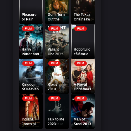
Pleasure
Don't Turn
The Texas
or Pain
Out the
Chainsaw
2013
Lights
Massacre
Online
2024
2003
FILM
FILM
FILM
Subtitrat -
Online
Online
Erotic
Subtitrat
Subtitrat
Harry
Valiant
Hobbitul o
Potter and
One 2025
călătorie
the Half-
Online
neașteptat
Blood
Subtitrat
ă online
FILM
FILM
FILM
Prince
subtitrat
2009
Online
Subtitrat
Kingdom
Klaus
A Royal
of Heaven
2019
Christmas
2005
Online
Tail 2025
Online
Subtitrat
Online
FILM
FILM
FILM
Subtitrat
Subtitrat
Indiana
Talk to Me
Man of
Jones și
2023
Steel 2013
Templul
Online
Online