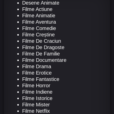
Desene Animate
Filme Online 2014
Filme Online 2013
Filme Actiune
Filme Animatie
Filme Online 2012
Filme Online 2011
Filme Aventura
Filme Online 2010
Filme Comedie
Filme Creștine
Filme De Craciun
DMCA
Filme De Dragoste
SERIALE ONLINE
Filme De Familie
Filme Documentare
TERMENI ȘI CONDIȚII
Filme Drama
CONTACT
Filme Erotice
Filme Fantastice
Filme Horror
Filme Indiene
Filme Istorice
Filme Mister
Filme Netflix